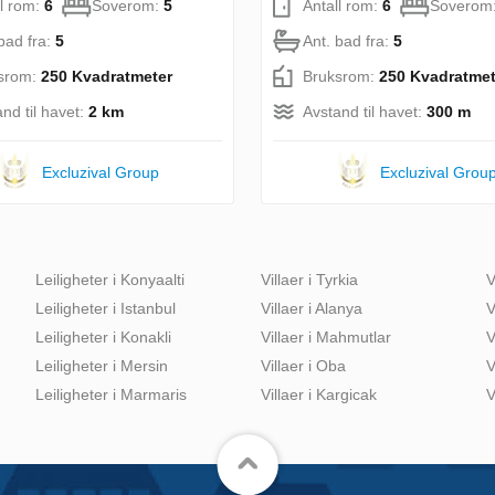
ll rom:
6
Soverom:
5
Antall rom:
6
Soverom
bad fra:
5
Ant. bad fra:
5
srom:
250 Kvadratmeter
Bruksrom:
250 Kvadratmet
nd til havet:
2 km
Avstand til havet:
300 m
Excluzival Group
Excluzival Grou
Leiligheter i Konyaalti
Villaer i Tyrkia
V
Leiligheter i Istanbul
Villaer i Alanya
V
Leiligheter i Konakli
Villaer i Mahmutlar
V
Leiligheter i Mersin
Villaer i Oba
V
Leiligheter i Marmaris
Villaer i Kargicak
V