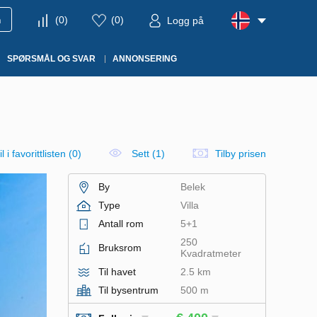
m
(
0
)
(
0
)
Logg på
SPØRSMÅL OG SVAR
ANNONSERING
l i favorittlisten
(
0
)
Sett (1)
Tilby prisen
By
Belek
Type
Villa
Antall rom
5+1
250
Bruksrom
Kvadratmeter
Til havet
2.5 km
Til bysentrum
500 m