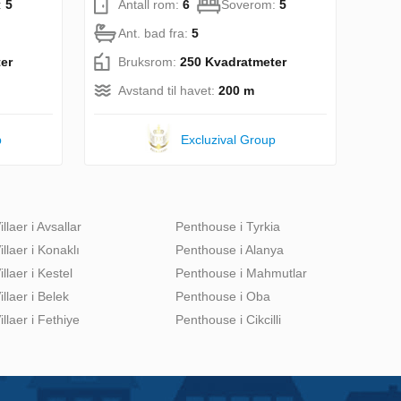
:
5
Antall rom:
6
Soverom:
5
Ant. bad fra:
5
er
Bruksrom:
250 Kvadratmeter
Avstand til havet:
200 m
p
Excluzival Group
illaer i Avsallar
Penthouse i Tyrkia
illaer i Konaklı
Penthouse i Alanya
illaer i Kestel
Penthouse i Mahmutlar
illaer i Belek
Penthouse i Oba
illaer i Fethiye
Penthouse i Cikcilli