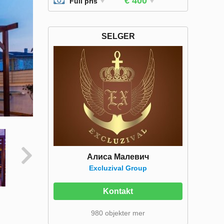
€ 400
Full pris
SELGER
Алиса Малевич
Excluzival Group
Kontakt
980 objekter mer