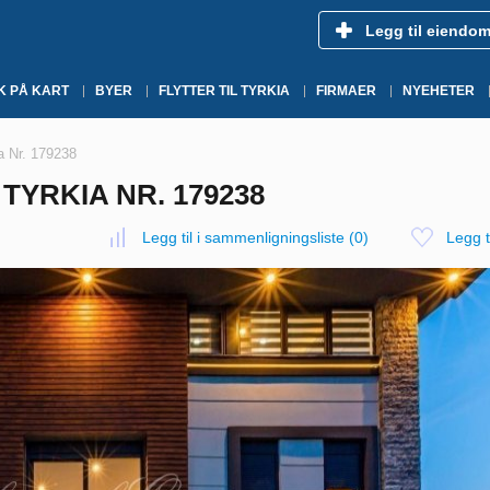
Legg til eiendo
K PÅ KART
BYER
FLYTTER TIL TYRKIA
FIRMAER
NYEHETER
ia Nr. 179238
 TYRKIA NR. 179238
Legg til i sammenligningsliste
(
0
)
Legg ti