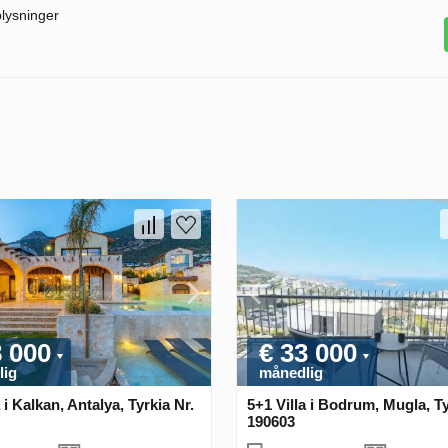
plysninger
8 000
€ 33 000
lig
månedlig
 i Kalkan, Antalya, Tyrkia Nr.
5+1 Villa i Bodrum, Mugla, Ty
190603