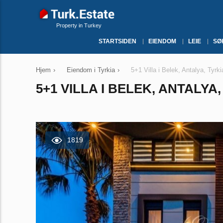
Property in Turkey
STARTSIDEN
EIENDOM
LEIE
SØ
Hjem
›
Eiendom i Tyrkia
›
5+1 Villa i Belek, Antalya, Tyrk
5+1 VILLA I BELEK, ANTALYA,
1819