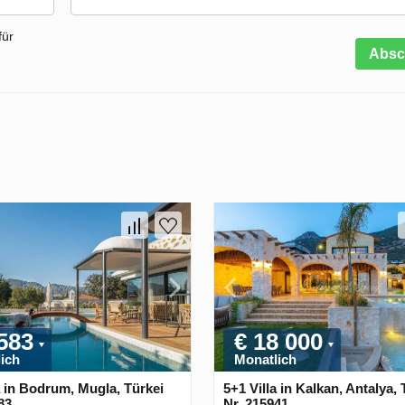
für
Absc
 583
€ 18 000
ich
Monatlich
a in Bodrum, Mugla, Türkei
5+1 Villa in Kalkan, Antalya, 
83
Nr. 215941