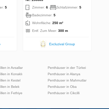
er:
5
Zimmer:
6
Schlafzimmer:
5
Badezimmer:
5
Wohnfläche:
250 m²
Entf. Zum Meer:
300 m
p
Excluzival Group
illen in Avsallar
Penthäuser in der Türkei
illen in Konaklı
Penthäuser in Alanya
illen in Kestel
Penthäuser in Mahmutlar
illen in Belek
Penthäuser in Oba
illen in Fethiye
Penthäuser in Cikcilli