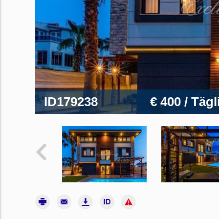
ID179238
€ 400
/ Tägl