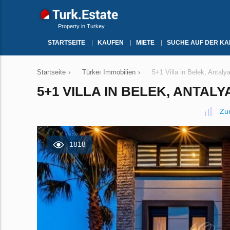
Property in Turkey
STARTSEITE
KAUFEN
MIETE
SUCHE AUF DER KA
Startseite
›
Türkeı Immobilien
›
5+1 Villa in Belek, Antaly
5+1 VILLA IN BELEK, ANTALYA
Zu
1818