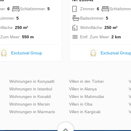
mer:
6
Schlafzimmer:
5
Zimmer:
6
Schlafzimm
zimmer:
5
Badezimmer:
5
fläche:
250 m²
Wohnfläche:
250 m²
. Zum Meer:
550 m
Entf. Zum Meer:
2 km
Excluzival Group
Excluzival Grou
Wohnungen in Konyaalti
Villen in der Türkei
V
Wohnungen in Istanbul
Villen in Alanya
V
Wohnungen in Konakli
Villen in Mahmutlar
V
Wohnungen in Mersin
Villen in Oba
V
Wohnungen in Marmaris
Villen in Kargicak
V