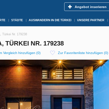
Angebot inserieren
RTE
STÄDTE
AUSWANDERN IN DIE TÜRKEI
UNSERE PARTNER
a, Türkei Nr. 179238
, TÜRKEI NR. 179238
m Vergleich hinzufügen
(
0
)
Zur Favoritenliste hinzufügen
(
0
)