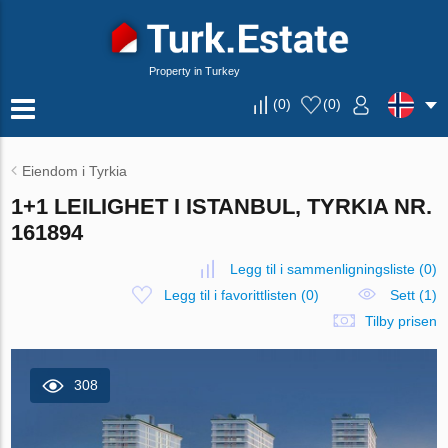
Property in Turkey
(
0
)
(
0
)
Eiendom i Tyrkia
1+1 LEILIGHET I ISTANBUL, TYRKIA NR.
161894
Legg til i sammenligningsliste
(
0
)
Legg til i favorittlisten
(
0
)
Sett (1)
Tilby prisen
308