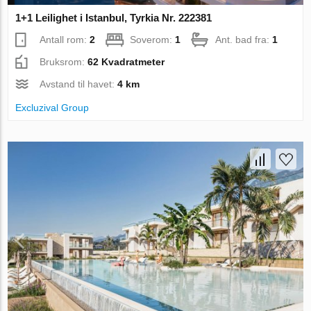
1+1 Leilighet i Istanbul, Tyrkia Nr. 222381
Antall rom:
2
Soverom:
1
Ant. bad fra:
1
Bruksrom:
62 Kvadratmeter
Avstand til havet:
4 km
Excluzival Group