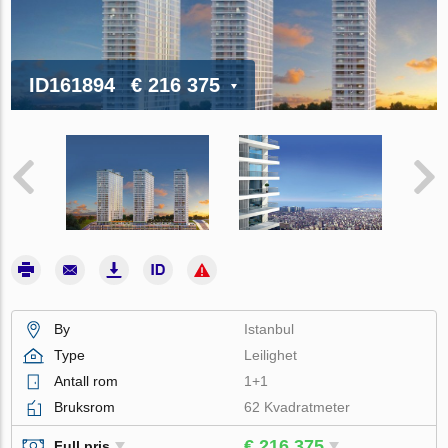
ID161894
€ 216 375
By
Istanbul
Type
Leilighet
Antall rom
1+1
Bruksrom
62 Kvadratmeter
€ 216 375
Full pris