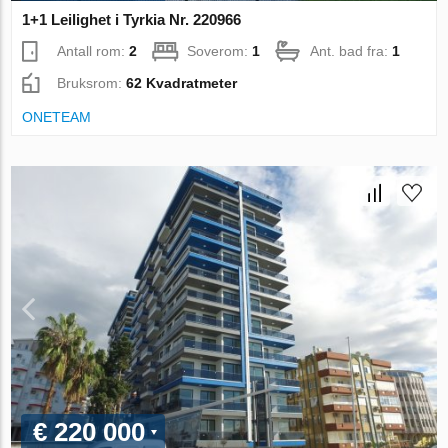
1+1 Leilighet i Tyrkia Nr. 220966
Antall rom:
2
Soverom:
1
Ant. bad fra:
1
Bruksrom:
62 Kvadratmeter
ONETEAM
€ 220 000