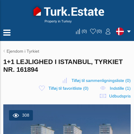
Property in Turkey
(
0
)
(
0
)
Ejendom i Tyrkiet
1+1 LEJLIGHED I ISTANBUL, TYRKIET
NR. 161894
Tilføj til sammenligningsliste
(
0
)
Tilføj til favoritliste
(
0
)
Indstille (1)
Udbudspris
308