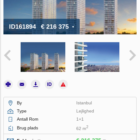
ID161894
€ 216 375
By
Istanbul
Type
Lejlighed
Antall Rom
1+1
2
Brug plads
62 m