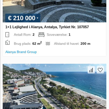
€ 210 000
1+1 Lejlighed i Alanya, Antalya, Tyrkiet Nr. 107057
Antall Rom:
2
Soveværelse:
1
2
Brug plads:
62 m
Afstand til havet:
200 m
Alanya Brand Group