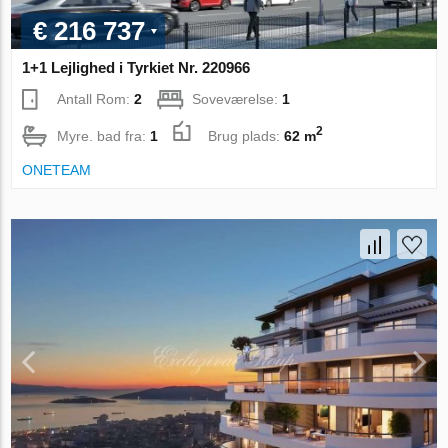
€ 216 737
1+1 Lejlighed i Tyrkiet Nr. 220966
Antall Rom:
2
Soveværelse:
1
2
Myre. bad fra:
1
Brug plads:
62 m
ONETEAM