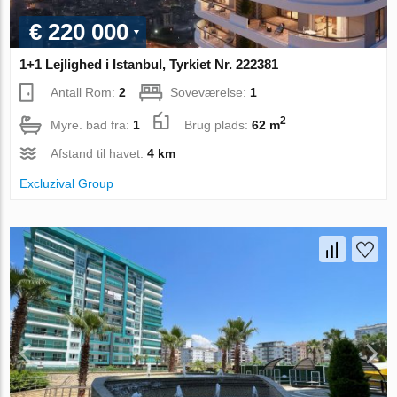
€ 220 000
1+1 Lejlighed i Istanbul, Tyrkiet Nr. 222381
Antall Rom:
2
Soveværelse:
1
2
Myre. bad fra:
1
Brug plads:
62 m
Afstand til havet:
4 km
Excluzival Group