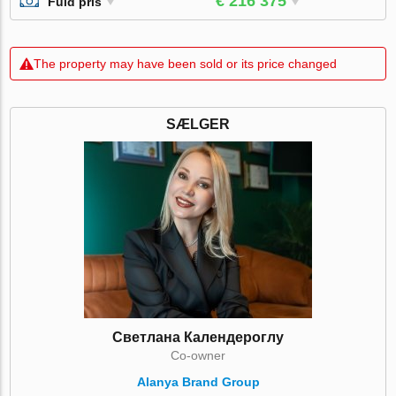
€ 216 375
Fuld pris
The property may have been sold or its price changed
SÆLGER
Светлана Календероглу
Co-owner
Alanya Brand Group