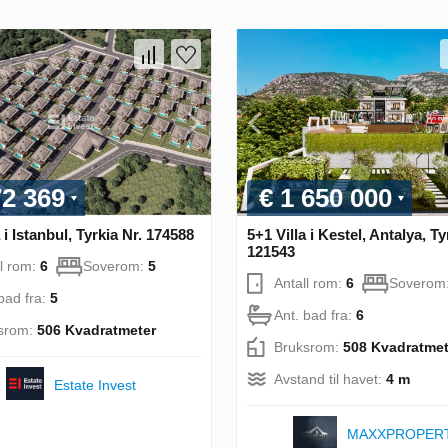
72 369
€ 1 650 000
 i Istanbul, Tyrkia Nr. 174588
5+1 Villa i Kestel, Antalya, Ty
121543
ll rom:
6
Soverom:
5
Antall rom:
6
Soverom
bad fra:
5
Ant. bad fra:
6
srom:
506 Kvadratmeter
Bruksrom:
508 Kvadratmet
Avstand til havet:
4 m
Estate Invest
MAXXPROPER