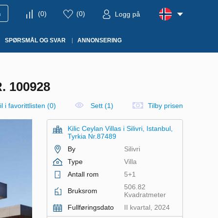
m
(
0
)
(
0
)
Logg på
SPØRSMÅL OG SVAR
ANNONSERING
. 100928
l i favorittlisten
(
0
)
Sett (1)
Tilby prisen
Kilic Ceylan Villas i Silivri, Istanbul,
Tyrkia Nr.87489
By
Silivri
Type
Villa
Antall rom
5+1
506.82
Bruksrom
Kvadratmeter
Fullføringsdato
II kvartal, 2024