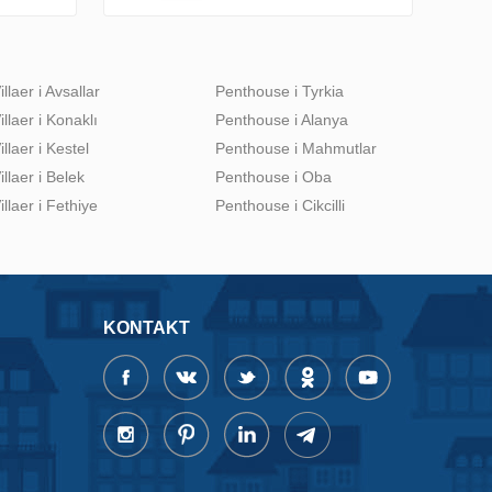
illaer i Avsallar
Penthouse i Tyrkia
illaer i Konaklı
Penthouse i Alanya
illaer i Kestel
Penthouse i Mahmutlar
illaer i Belek
Penthouse i Oba
illaer i Fethiye
Penthouse i Cikcilli
KONTAKT