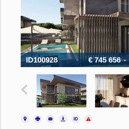
ID100928
€ 745 656