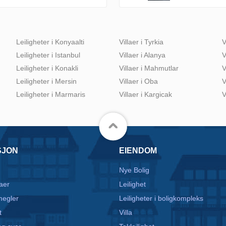
Leiligheter i Konyaalti
Villaer i Tyrkia
V
Leiligheter i Istanbul
Villaer i Alanya
V
Leiligheter i Konakli
Villaer i Mahmutlar
V
Leiligheter i Mersin
Villaer i Oba
V
Leiligheter i Marmaris
Villaer i Kargicak
V
SJON
EIENDOM
Nye Bolig
aer
Leilighet
egler
Leiligheter i boligkompleks
t
Villa