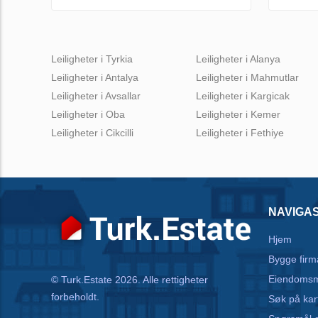
Leiligheter i Tyrkia
Leiligheter i Alanya
Leiligheter i Antalya
Leiligheter i Mahmutlar
Leiligheter i Avsallar
Leiligheter i Kargicak
Leiligheter i Oba
Leiligheter i Kemer
Leiligheter i Cikcilli
Leiligheter i Fethiye
NAVIGA
Hjem
Bygge firm
Eiendomsm
© Turk.Estate 2026. Alle rettigheter
forbeholdt.
Søk på kar