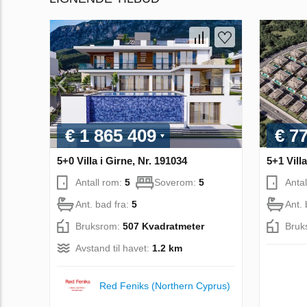
€ 1 865 409
€ 7
5+0 Villa i Girne, Nr. 191034
5+1 Villa
Antall rom:
5
Soverom:
5
Anta
Ant. bad fra:
5
Ant. 
Bruksrom:
507 Kvadratmeter
Bruk
Avstand til havet:
1.2 km
Red Feniks (Northern Cyprus)