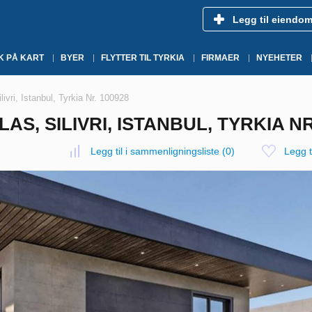
Legg til eiendo
K PÅ KART
BYER
FLYTTER TIL TYRKIA
FIRMAER
NYEHETER
ilivri, Istanbul, Tyrkia Nr. 100928
LLAS, SILIVRI, ISTANBUL, TYRKIA NR
Legg til i sammenligningsliste
(
0
)
Legg ti