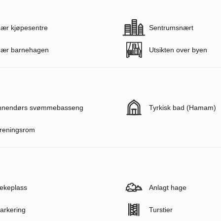
ær kjøpesentre
Sentrumsnært
ær barnehagen
Utsikten over byen
nnendørs svømmebasseng
Tyrkisk bad (Hamam)
reningsrom
ekeplass
Anlagt hage
arkering
Turstier