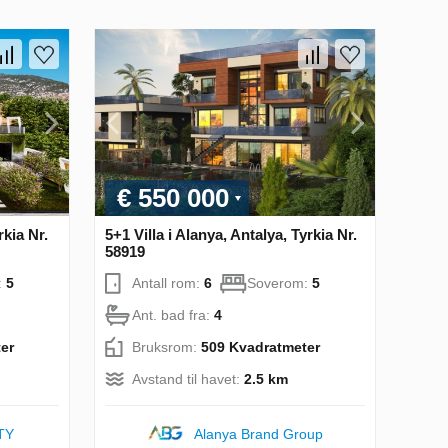
€ 550 000
rkia Nr.
5+1 Villa i Alanya, Antalya, Tyrkia Nr.
58919
:
5
Antall rom:
6
Soverom:
5
Ant. bad fra:
4
er
Bruksrom:
509 Kvadratmeter
Avstand til havet:
2.5 km
TY
Alanya Brand Group