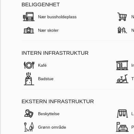
BELIGGENHET
Nær bussholdeplass
N
Nær skoler
N
INTERN INFRASTRUKTUR
Kafé
I
Badstue
T
EKSTERN INFRASTRUKTUR
Beskyttelse
L
Grønn område
P