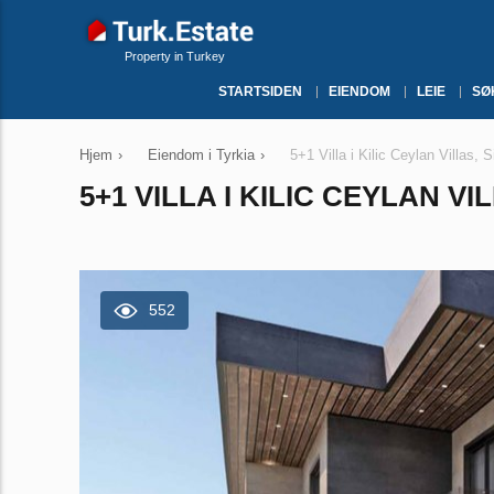
Property in Turkey
STARTSIDEN
EIENDOM
LEIE
SØ
Hjem
›
Eiendom i Tyrkia
›
5+1 Villa i Kilic Ceylan Villas, S
5+1 VILLA I KILIC CEYLAN VI
552