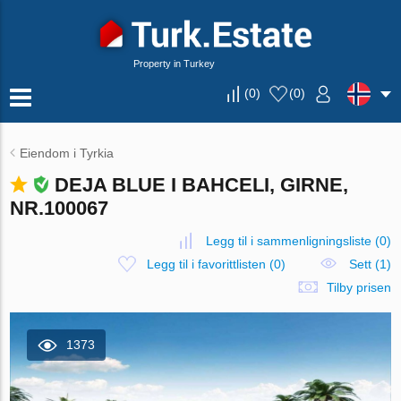
Property in Turkey
(
0
)
(
0
)
Eiendom i Tyrkia
DEJA BLUE I BAHCELI, GIRNE,
NR.100067
Legg til i sammenligningsliste
(
0
)
Legg til i favorittlisten
(
0
)
Sett (1)
Tilby prisen
1373