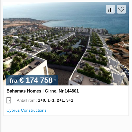
€ 174 758
fra
Bahamas Homes i Girne, Nr.144801
Antall rom:
1+0, 1+1, 2+1, 3+1
Cyprus Constructions