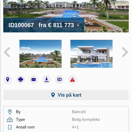
ID100067
fra
€ 811 773
Vis på kart
By
Bahceli
Type
Bolig kompleks
Antall rom
4+1