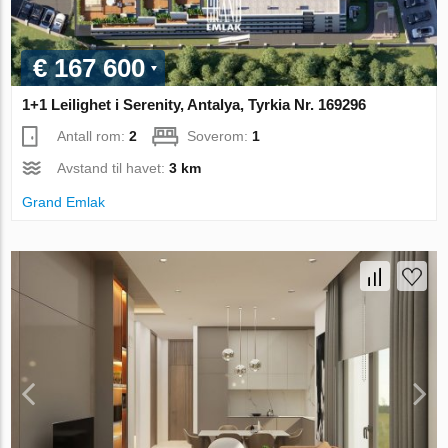
€ 167 600
1+1 Leilighet i Serenity, Antalya, Tyrkia Nr. 169296
Antall rom:
2
Soverom:
1
Avstand til havet:
3 km
Grand Emlak