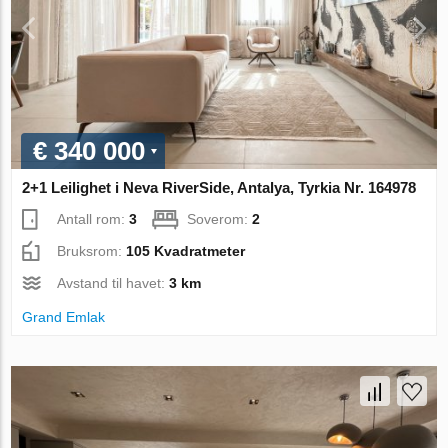
€ 340 000
2+1 Leilighet i Neva RiverSide, Antalya, Tyrkia Nr. 164978
Antall rom:
3
Soverom:
2
Bruksrom:
105 Kvadratmeter
Avstand til havet:
3 km
Grand Emlak