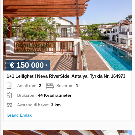
€ 150 000
1+1 Leilighet i Neva RiverSide, Antalya, Tyrkia Nr. 164973
Antall rom:
2
Soverom:
1
Bruksrom:
44 Kvadratmeter
Avstand til havet:
3 km
Grand Emlak