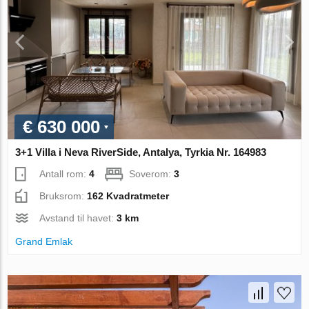
€ 630 000
3+1 Villa i Neva RiverSide, Antalya, Tyrkia Nr. 164983
Antall rom:
4
Soverom:
3
Bruksrom:
162 Kvadratmeter
Avstand til havet:
3 km
Grand Emlak