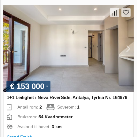
€ 153 000
1+1 Leilighet i Neva RiverSide, Antalya, Tyrkia Nr. 164976
Antall rom:
2
Soverom:
1
Bruksrom:
54 Kvadratmeter
Avstand til havet:
3 km
Grand Emlak