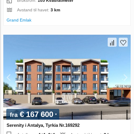
Bruksrom:
105 Kvadratmeter
Avstand til havet:
3 km
Grand Emlak
€ 167 600
fra
Serenity i Antalya, Tyrkia Nr.169292