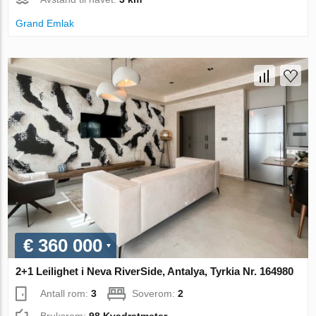
Grand Emlak
€ 360 000
2+1 Leilighet i Neva RiverSide, Antalya, Tyrkia Nr. 164980
Antall rom:
3
Soverom:
2
Bruksrom:
98 Kvadratmeter