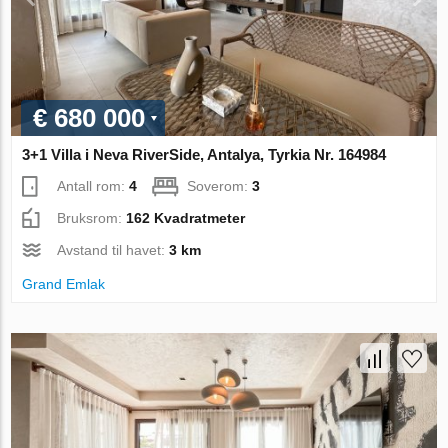
€ 680 000
3+1 Villa i Neva RiverSide, Antalya, Tyrkia Nr. 164984
Antall rom:
4
Soverom:
3
Bruksrom:
162 Kvadratmeter
Avstand til havet:
3 km
Grand Emlak