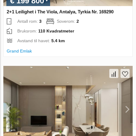
€ 199 800
2+1 Leilighet i The Viola, Antalya, Tyrkia Nr. 169290
Antall rom:
3
Soverom:
2
Bruksrom:
110 Kvadratmeter
Avstand til havet:
5.4 km
Grand Emlak