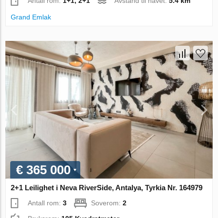
Antall rom:
1+1, 2+1
Avstand til havet:
5.4 km
Grand Emlak
€ 365 000
2+1 Leilighet i Neva RiverSide, Antalya, Tyrkia Nr. 164979
Antall rom:
3
Soverom:
2