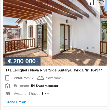
€ 200 000
1+1 Leilighet i Neva RiverSide, Antalya, Tyrkia Nr. 164977
Antall rom:
2
Soverom:
1
Bruksrom:
54 Kvadratmeter
Avstand til havet:
3 km
Grand Emlak