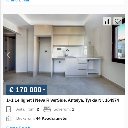
€ 170 000
1+1 Leilighet i Neva RiverSide, Antalya, Tyrkia Nr. 164974
Antall rom:
2
Soverom:
1
Bruksrom:
44 Kvadratmeter