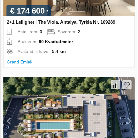
€ 174 600
2+1 Leilighet i The Viola, Antalya, Tyrkia Nr. 169289
Antall rom:
3
Soverom:
2
Bruksrom:
90 Kvadratmeter
Avstand til havet:
5.4 km
Grand Emlak