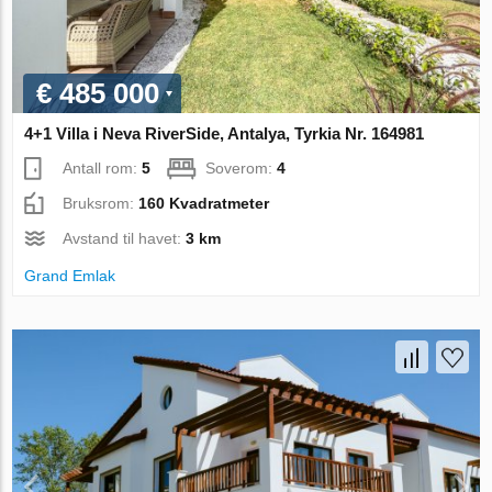
€ 485 000
4+1 Villa i Neva RiverSide, Antalya, Tyrkia Nr. 164981
Antall rom:
5
Soverom:
4
Bruksrom:
160 Kvadratmeter
Avstand til havet:
3 km
Grand Emlak