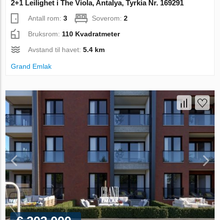
2+1 Leilighet i The Viola, Antalya, Tyrkia Nr. 169291
Antall rom:
3
Soverom:
2
Bruksrom:
110 Kvadratmeter
Avstand til havet:
5.4 km
Grand Emlak