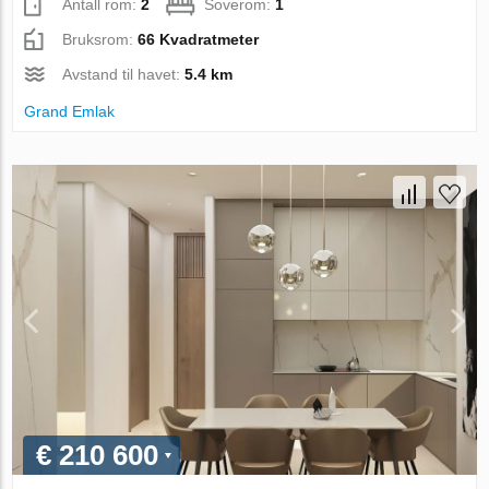
Antall rom:
2
Soverom:
1
Bruksrom:
66 Kvadratmeter
Avstand til havet:
5.4 km
Grand Emlak
€ 210 600