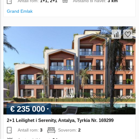
Antall rom:
1+1, 2+1
Avstand til havet:
3 km
Grand Emlak
€ 235 000
2+1 Leilighet i Serenity, Antalya, Tyrkia Nr. 169299
Antall rom:
3
Soverom:
2