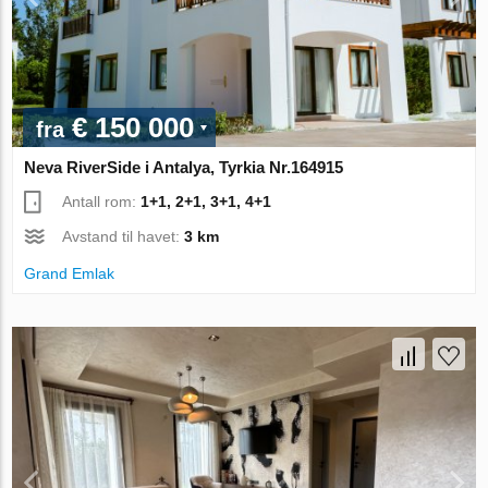
€ 150 000
fra
Neva RiverSide i Antalya, Tyrkia Nr.164915
Antall rom:
1+1, 2+1, 3+1, 4+1
Avstand til havet:
3 km
Grand Emlak