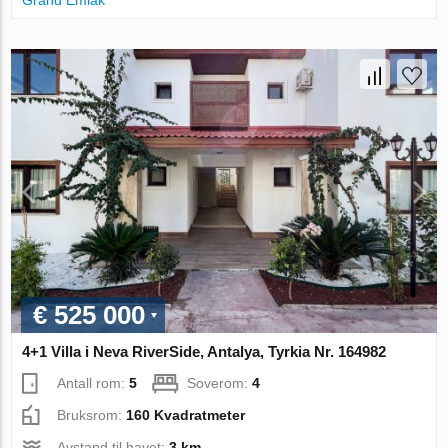
Grand Emlak
€ 525 000
4+1 Villa i Neva RiverSide, Antalya, Tyrkia Nr. 164982
Antall rom:
5
Soverom:
4
Bruksrom:
160 Kvadratmeter
Avstand til havet:
3 km