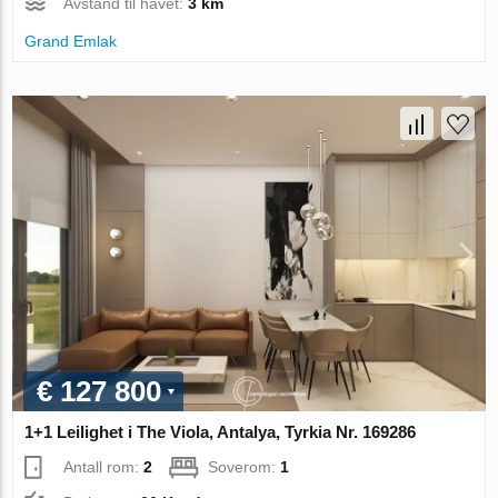
Avstand til havet:
3 km
Grand Emlak
€ 127 800
1+1 Leilighet i The Viola, Antalya, Tyrkia Nr. 169286
Antall rom:
2
Soverom:
1