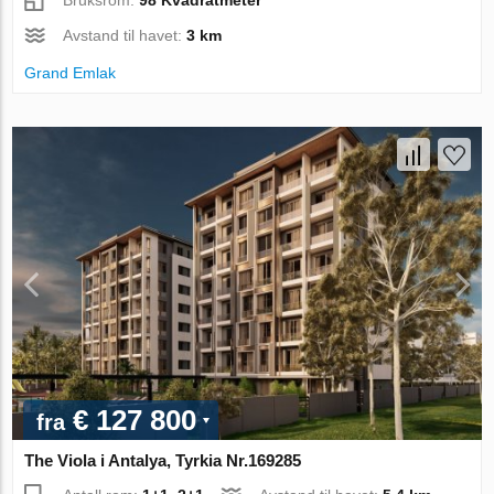
Avstand til havet:
3 km
Grand Emlak
€ 127 800
fra
The Viola i Antalya, Tyrkia Nr.169285