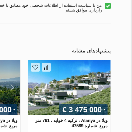
من با سیاست استفاده از اطلاعات شخصی خود مطابق با خ
رازداری موافق هستم
پیشنهادهای مشابه
 000
€ 3 475 000
ویلا در Alanya ، ترکیه 4 خوابه ، 761 متر
مربع. شماره 47589
مربع. شماره 8