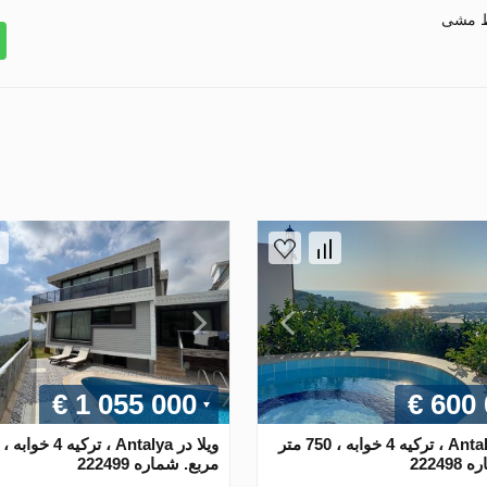
ط مشی
€ 1 055 000
€ 600
ویلا در Antalya ، ترکیه 4 خوابه ، 750 متر
22249
مربع. شماره 222499