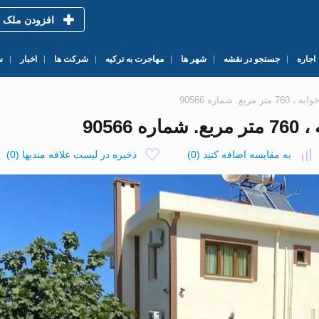
افزودن ملک
اجاره
جستجو در نقشه
شهر ها
مهاجرت به ترکیه
شرکت ها
اخبار
س
به مقایسه اضافه کنید
(
0
)
ذخیره در لیست علاقه مندیها
(
0
)