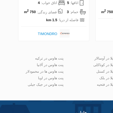
اتاقها:
5
اتاق خواب:
4
2
2
750 m
حمام:
3
فضای زندگی:
750 m
فاصله از دریا:
1.5 km
TIMONDRO
لا در آوسالار
پنت هاوس در ترکیه
لا در کوناکلی
پنت هاوس در آلانیا
لا در کستل
پنت هاوس ها در محمودلار
لا در بلک
پنت هاوس در اوبا
لا در فتحیه
پنت هاوس در جیک جیلی
مخاطب