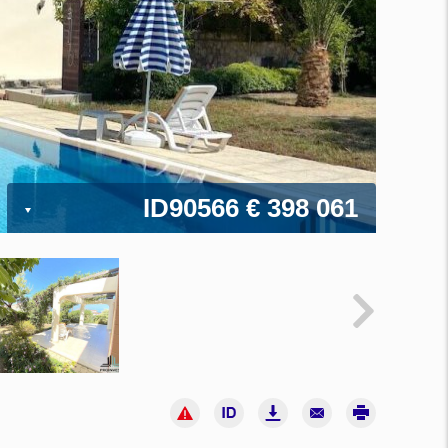
ID90566
€ 398 061