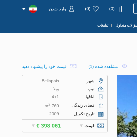
)
0
(
)
0
(
وارد شدن
ؤالات متداول
تبلیغات
مشاهده شده (1)
قیمت خود را پیشنهاد دهید
شهر
Bellapais
تیپ
ویلا
اتاقها
4+1
2
فضای زندگی
760 m
تاریخ تکمیل
2009
€ 398 061
قیمت