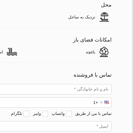
محل
نزدیک به ساحل
امکانات فضای باز
باغچه
اس
تماس با فروشنده
تماس با من از طریق
واتساپ
وایبر
تلگرام