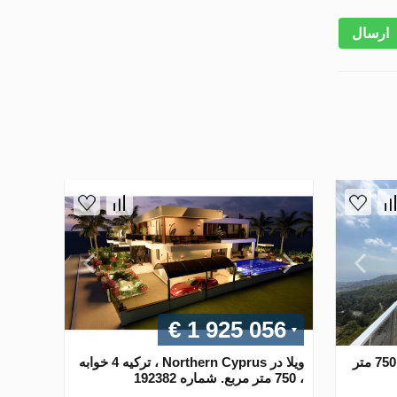
ارسال
€ 1 925 056
ویلا در Antalya ، ترکیه 4 خوابه ، 750 متر
ویلا در Northern Cyprus ، ترکیه 4 خوابه
، 750 متر مربع. شماره 192382