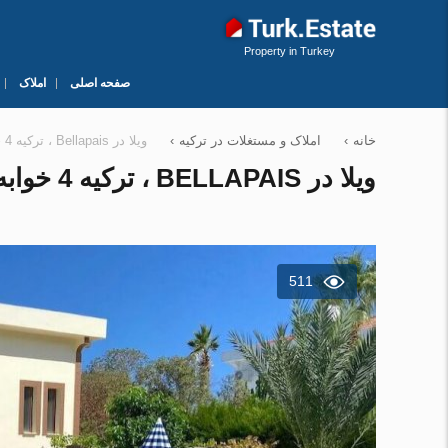
Property in Turkey
صفحه اصلی
املاک
خانه
›
املاک و مستغلات در ترکیه
›
ویلا در Bellapais ، ترکیه 4 خوابه ، 760 متر مربع. شماره 90566
ویلا در BELLAPAIS ، ترکیه 4 خوابه ، 760 متر مربع. شماره 90566
511