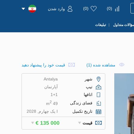
)
0
(
)
0
(
وارد شدن
ؤالات متداول
تبلیغات
مشاهده شده (1)
قیمت خود را پیشنهاد دهید
شهر
Antalya
تیپ
آپارتمان
اتاقها
1+1
2
فضای زندگی
49 m
تاریخ تکمیل
I یک چهارم, 2028
€ 135 000
قیمت