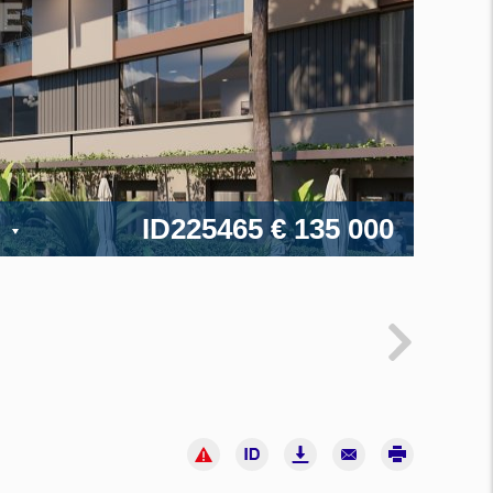
ID225465
€ 135 000