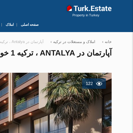
Property in Turkey
صفحه اصلی
املاک
خانه
›
املاک و مستغلات در ترکیه
›
آپارتمان در Antalya ، ترکیه 1 خوابه ، 49 متر مربع. شماره 225465
آپارتمان در ANTALYA ، ترکیه 1 خوابه ، 49 متر مربع. شماره 225465
122