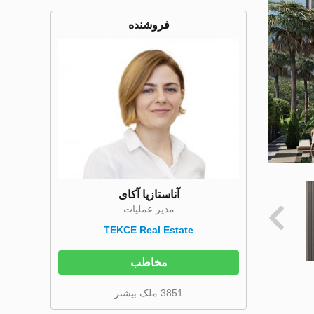
فروشنده
آناستازیا آکای
مدیر عملیات
TEKCE Real Estate
مخاطب
3851 ملک بیشتر