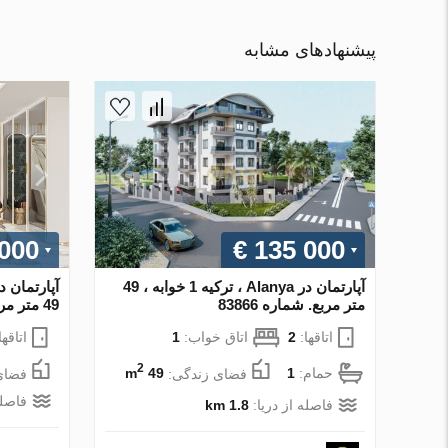
پیشنهادهای مشابه
 000
€ 135 000
آپارتمان در Alanya ، ترکیه 1 خوابه ، 49
متر مربع. شماره 83866
49 متر مربع. شماره 96145
اتاقها:
2
اتاق خواب:
1
اتاقها
2
حمام:
1
فضای زندگی:
49 m
فضای
فاصله
فاصله از دریا:
1.8 km