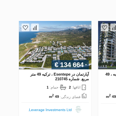
€ 134 664
آپارتمان در Mersin ، ترکیه 1 خوابه ، 49
آپارتمان در Esentepe ، ترکیه 49 متر
مربع. شماره 210745
اتاقها:
2
حمام:
1
2
2
49 m
فضای زندگی:
49 m
Leverage Investments Ltd.