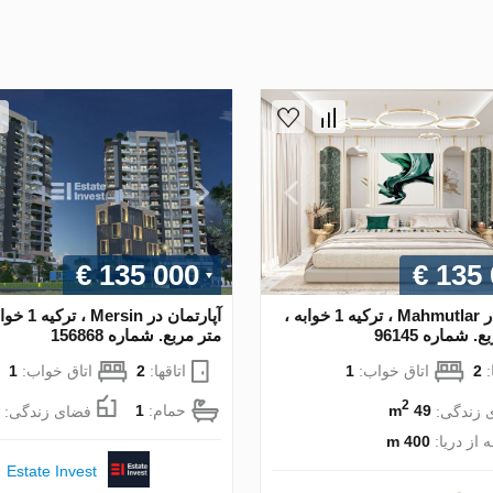
€ 135 000
€ 135
آپارتمان در Mahmutlar ، ترکیه 1 خوابه ،
متر مربع. شماره 156868
:
2
اتاق خواب:
1
اتاقها:
2
اتاق خواب:
1
2
 زندگی:
49 m
حمام:
1
فضای زندگی:
 از دریا:
400 m
Estate Invest