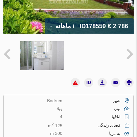
€ 2 786
ID178559
/ ماهانه
شهر
Bodrum
تیپ
ویلا
اتاقها
4
2
فضای زندگی
125 m
به دریا
300 m