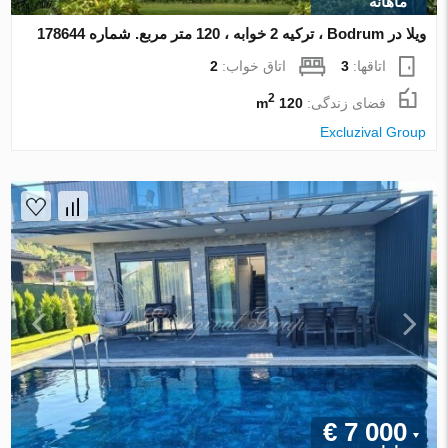
ماهانه
ویلا در Bodrum ، ترکیه 2 خوابه ، 120 متر مربع. شماره 178644
اتاقها:
3
اتاق خواب:
2
2
فضای زندگی:
120 m
Excluzival Group
€ 7 000