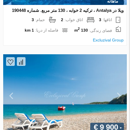
ماهانه
ویلا در Antalya ، ترکیه 2 خوابه ، 130 متر مربع. شماره 190448
اتاقها:
3
اتاق خواب:
2
حمام:
3
2
فضای زندگی:
130 m
فاصله از دریا:
1 km
Excluzival Group
€ 9 900