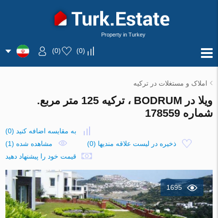
Property in Turkey
)
0
(
)
0
(
املاک و مستغلات در ترکیه
ویلا در BODRUM ، ترکیه 125 متر مربع.
شماره 178559
به مقایسه اضافه کنید
(
0
)
ذخیره در لیست علاقه مندیها
(
0
)
مشاهده شده (1)
قیمت خود را پیشنهاد دهید
1695