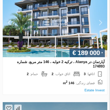
€ 189 000
آپارتمان در Alanya ، ترکیه 2 خوابه ، 146 متر مربع. شماره
174893
اتاقها:
3
اتاق خواب:
2
حمام:
2
2
فضای زندگی:
146 m
Estate Invest