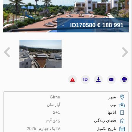
ID170580
€ 188 991
شهر
Girne
تیپ
آپارتمان
اتاقها
2+1
2
فضای زندگی
146 m
تاریخ تکمیل
IV یک چهارم, 2025