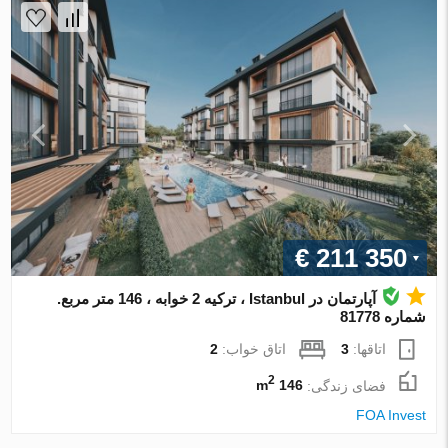
€ 211 350
آپارتمان در Istanbul ، ترکیه 2 خوابه ، 146 متر مربع.
شماره 81778
اتاقها:
3
اتاق خواب:
2
2
فضای زندگی:
146 m
FOA Invest