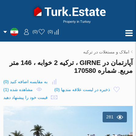
Property in Turkey
)
0
(
)
0
(
املاک و مستغلات در ترکیه
آپارتمان در GIRNE ، ترکیه 2 خوابه ، 146 متر
مربع. شماره 170580
به مقایسه اضافه کنید
(
0
)
ذخیره در لیست علاقه مندیها
(
0
)
مشاهده شده (1)
قیمت خود را پیشنهاد دهید
281