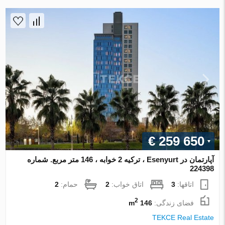
€ 259 650
آپارتمان در Esenyurt ، ترکیه 2 خوابه ، 146 متر مربع. شماره
224398
اتاقها:
3
اتاق خواب:
2
حمام:
2
2
فضای زندگی:
146 m
TEKCE Real Estate