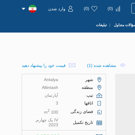
)
0
(
)
0
(
وارد شدن
ؤالات متداول
تبلیغات
مشاهده شده (1)
قیمت خود را پیشنهاد دهید
شهر
Antalya
منطقه
Altintash
تیپ
آپارتمان
اتاقها
3
2
فضای زندگی
100 m
IV یک چهارم,
تاریخ تکمیل
2023