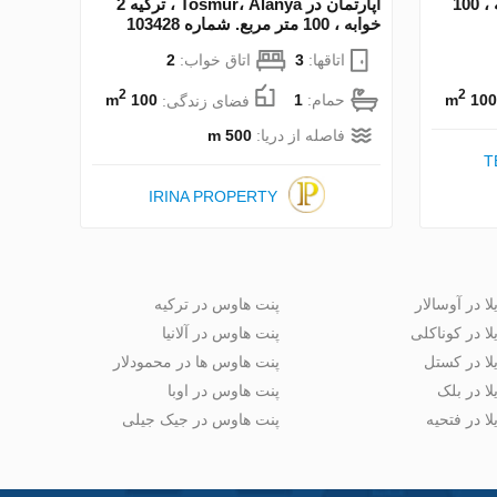
آپارتمان در Girne ، ترکیه 2 خوابه ، 100
آپارتمان در Tosmur، Alanya ، ترکیه 2
خوابه ، 100 متر مربع. شماره 103428
اتاقها:
3
اتاق خواب:
2
2
2
100 m
حمام:
1
فضای زندگی:
100 m
فاصله از دریا:
500 m
T
IRINA PROPERTY
لا در آوسالار
پنت هاوس در ترکیه
لا در کوناکلی
پنت هاوس در آلانیا
لا در کستل
پنت هاوس ها در محمودلار
لا در بلک
پنت هاوس در اوبا
لا در فتحیه
پنت هاوس در جیک جیلی