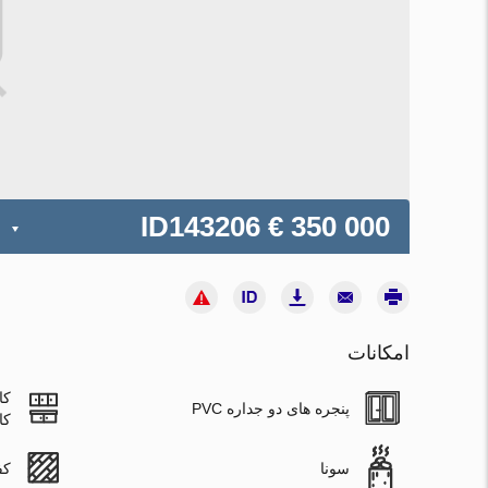
ID143206
€ 350 000
امکانات
کا
پنجره های دو جداره PVC
کا
سونا
کف