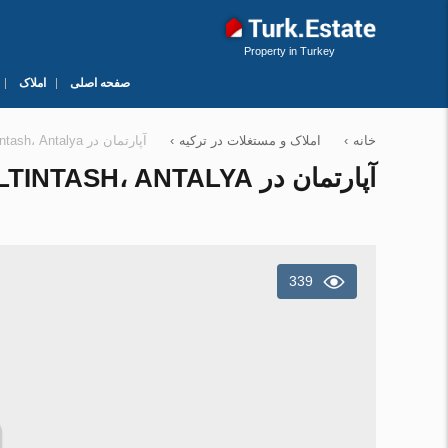
Property in Turkey
صفحه اصلی
املاک
خانه
›
املاک و مستغلات در ترکیه
›
آپارتمان در Altintash، Antalya ، ترکیه 100 متر مربع. شماره 143206
آپارتمان در ALTINTASH، ANTALYA ، ترکیه 100 متر مربع. شماره 143206
339