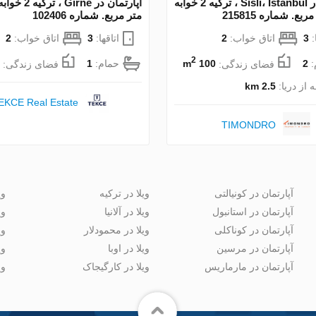
آپارتمان در Sisli، Istanbul ، ترکیه 2 خوابه
متر مربع. شماره 102406
:
3
اتاق خواب:
2
اتاقها:
3
اتاق خواب:
2
2
:
2
فضای زندگی:
100 m
حمام:
1
فضای زندگی:
 از دریا:
2.5 km
EKCE Real Estate
TIMONDRO
آپارتمان در کونیالتی
ویلا در ترکیه
وی
آپارتمان در استانبول
ویلا در آلانیا
وی
آپارتمان در کوناکلی
ویلا در محمودلار
وی
آپارتمان در مرسین
ویلا در اوبا
وی
آپارتمان در مارماریس
ویلا در کارگیجاک
وی