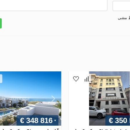
ط مشی
€ 348 816
€ 350