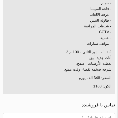
- حمام
- قاعة السينما
- غرفة الالعاب
- طاولة التنس
- شرفات المراقبة
- CCTV
- حماية
- موقف سيارات
2 + 1 ، الدور الثاني ، 100 م 2.
أثاث جديد أنيق.
تغطية الأرضيات - صفح.
شرفة ضخمة لقضاء وقت ممتع.
السعر: 348 الف يورو
الكود: 1168
تماس با فروشنده