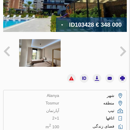
ID103428
€ 348 000
شهر
Alanya
منطقه
Tosmur
تیپ
آپارتمان
اتاقها
2+1
2
فضای زندگی
100 m