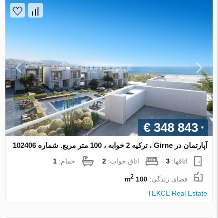
€ 348 843
آپارتمان در Girne ، ترکیه 2 خوابه ، 100 متر مربع. شماره 102406
اتاقها:
3
اتاق خواب:
2
حمام:
1
2
فضای زندگی:
100 m
TEKCE Real Estate