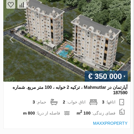
€ 350 000
آپارتمان در Mahmutlar ، ترکیه 2 خوابه ، 100 متر مربع. شماره
187590
اتاقها:
3
اتاق خواب:
2
حمام:
3
2
فضای زندگی:
100 m
فاصله از دریا:
800 m
MAXXPROPERTY