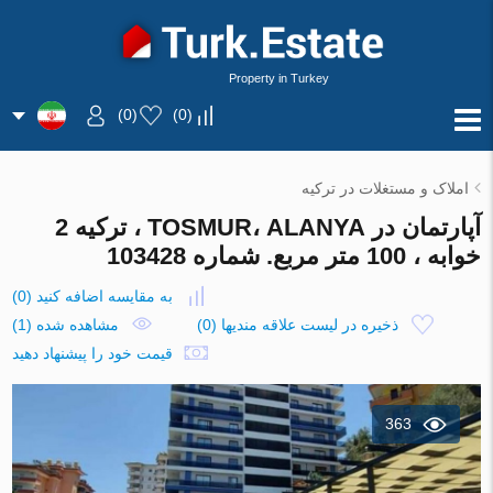
Property in Turkey
)
0
(
)
0
(
املاک و مستغلات در ترکیه
آپارتمان در TOSMUR، ALANYA ، ترکیه 2
خوابه ، 100 متر مربع. شماره 103428
به مقایسه اضافه کنید
(
0
)
ذخیره در لیست علاقه مندیها
(
0
)
مشاهده شده (1)
قیمت خود را پیشنهاد دهید
363