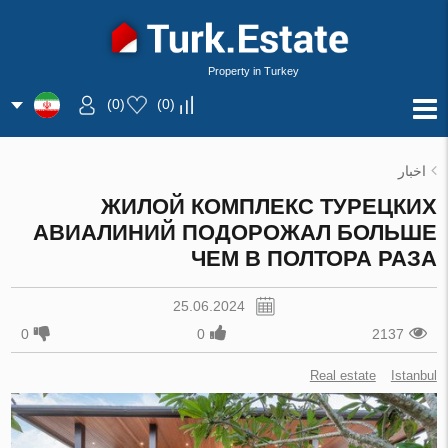
Property in Turkey
)
0
(
)
0
(
اخبار
ЖИЛОЙ КОМПЛЕКС ТУРЕЦКИХ
АВИАЛИНИЙ ПОДОРОЖАЛ БОЛЬШЕ
ЧЕМ В ПОЛТОРА РАЗА
25.06.2024
0
0
2137
Real estate
Istanbul