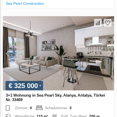
Sea Pearl Construction
€ 325 000
3+1 Wohnung in Sea Pearl Sky, Alanya, Antalya, Türkei
Nr. 33469
Zimmer:
4
Schlafzimmer:
3
Wohnfläche:
115 m²
Entf. Zum Meer:
700 m