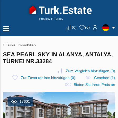
Property in Turkey
(
0
)
(
0
)
Türkeı Immobilien
SEA PEARL SKY IN ALANYA, ANTALYA,
TÜRKEI NR.33284
Zum Vergleich hinzufügen
(
0
)
Zur Favoritenliste hinzufügen
(
0
)
Gesehen (1)
Bieten Sie Ihren Preis an
17601