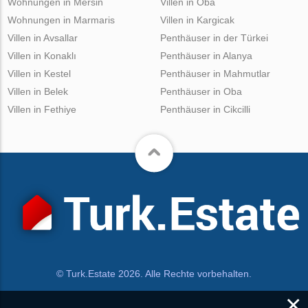
Wohnungen in Mersin
Villen in Oba
Wohnungen in Marmaris
Villen in Kargicak
Villen in Avsallar
Penthäuser in der Türkei
Villen in Konaklı
Penthäuser in Alanya
Villen in Kestel
Penthäuser in Mahmutlar
Villen in Belek
Penthäuser in Oba
Villen in Fethiye
Penthäuser in Cikcilli
© Turk.Estate 2026. Alle Rechte vorbehalten.
×