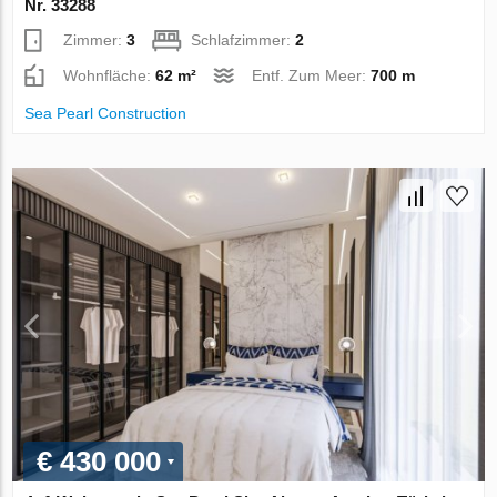
Nr. 33288
Zimmer:
3
Schlafzimmer:
2
Wohnfläche:
62 m²
Entf. Zum Meer:
700 m
Sea Pearl Construction
€ 430 000