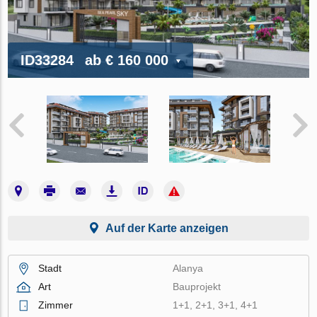
ID33284
ab
€ 160 000
Auf der Karte anzeigen
Stadt
Alanya
Art
Bauprojekt
Zimmer
1+1, 2+1, 3+1, 4+1