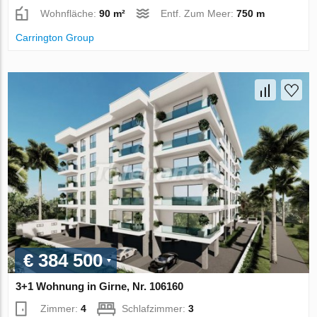
Wohnfläche:
90 m²
Entf. Zum Meer:
750 m
Carrington Group
€ 384 500
3+1 Wohnung in Girne, Nr. 106160
Zimmer:
4
Schlafzimmer:
3