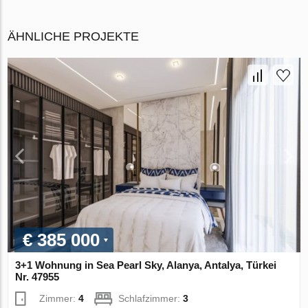
ÄHNLICHE PROJEKTE
€ 385 000
3+1 Wohnung in Sea Pearl Sky, Alanya, Antalya, Türkei
Nr. 47955
Zimmer:
4
Schlafzimmer:
3