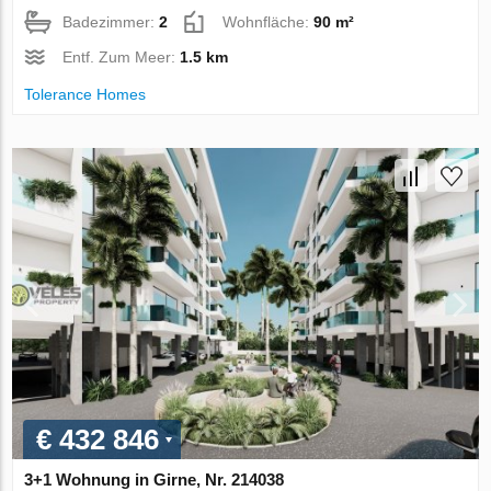
Badezimmer:
2
Wohnfläche:
90 m²
Entf. Zum Meer:
1.5 km
Tolerance Homes
€ 432 846
3+1 Wohnung in Girne, Nr. 214038