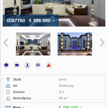
ID87760
€ 396 000
Stadt
Izmir
Art
Wohnung
Zimmer
3+1
Wohnfläche
90 m²
€ 396 000
Preis