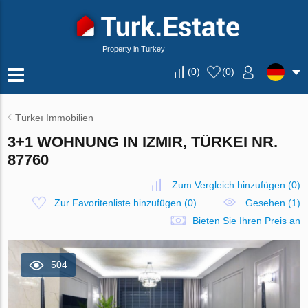
Property in Turkey
(
0
)
(
0
)
Türkeı Immobilien
3+1 WOHNUNG IN IZMIR, TÜRKEI NR.
87760
Zum Vergleich hinzufügen
(
0
)
Zur Favoritenliste hinzufügen
(
0
)
Gesehen (1)
Bieten Sie Ihren Preis an
504