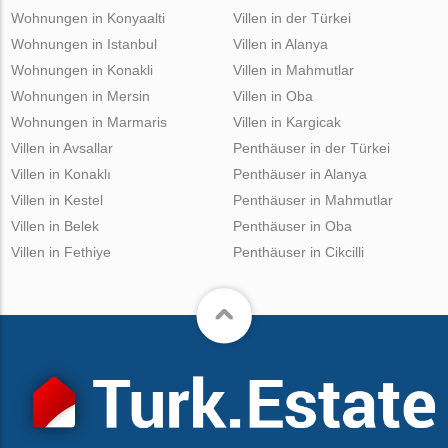
Wohnungen in Konyaalti
Villen in der Türkei
Wohnungen in Istanbul
Villen in Alanya
Wohnungen in Konakli
Villen in Mahmutlar
Wohnungen in Mersin
Villen in Oba
Wohnungen in Marmaris
Villen in Kargicak
Villen in Avsallar
Penthäuser in der Türkei
Villen in Konaklı
Penthäuser in Alanya
Villen in Kestel
Penthäuser in Mahmutlar
Villen in Belek
Penthäuser in Oba
Villen in Fethiye
Penthäuser in Cikcilli