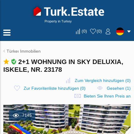
Property in Turkey
(
0
)
(
0
)
Türkeı Immobilien
2+1 WOHNUNG IN SKY DELUXIA,
ISKELE, NR. 23178
Zum Vergleich hinzufügen
(
0
)
Zur Favoritenliste hinzufügen
(
0
)
Gesehen (1)
Bieten Sie Ihren Preis an
7145