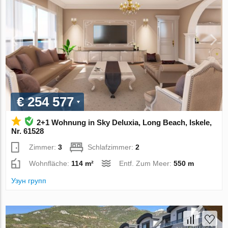
€ 254 577
2+1 Wohnung in Sky Deluxia, Long Beach, Iskele,
Nr. 61528
Zimmer:
3
Schlafzimmer:
2
Wohnfläche:
114 m²
Entf. Zum Meer:
550 m
Узун групп