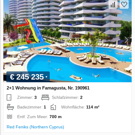
€ 245 235
2+1 Wohnung in Famagusta, Nr. 190961
Zimmer:
3
Schlafzimmer:
2
Badezimmer:
1
Wohnfläche:
114 m²
Entf. Zum Meer:
700 m
Red Feniks (Northern Cyprus)