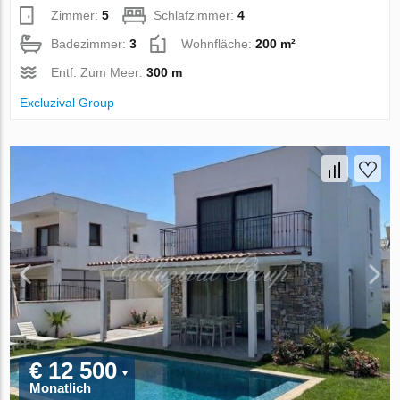
Zimmer:
5
Schlafzimmer:
4
Badezimmer:
3
Wohnfläche:
200 m²
Entf. Zum Meer:
300 m
Excluzival Group
€ 12 500
Monatlich