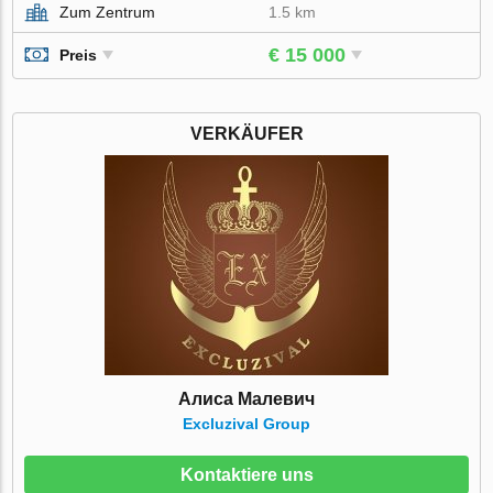
Zum Zentrum
1.5 km
€ 15 000
Preis
VERKÄUFER
Алиса Малевич
Excluzival Group
Kontaktiere uns