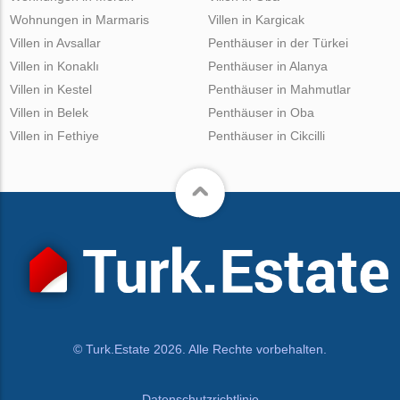
Wohnungen in Marmaris
Villen in Kargicak
Villen in Avsallar
Penthäuser in der Türkei
Villen in Konaklı
Penthäuser in Alanya
Villen in Kestel
Penthäuser in Mahmutlar
Villen in Belek
Penthäuser in Oba
Villen in Fethiye
Penthäuser in Cikcilli
© Turk.Estate 2026. Alle Rechte vorbehalten.
Datenschutzrichtlinie