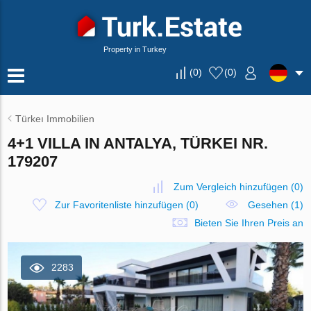
Property in Turkey
(
0
)
(
0
)
Türkeı Immobilien
4+1 VILLA IN ANTALYA, TÜRKEI NR.
179207
Zum Vergleich hinzufügen
(
0
)
Zur Favoritenliste hinzufügen
(
0
)
Gesehen (1)
Bieten Sie Ihren Preis an
2283