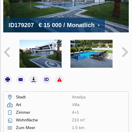
ID179207
€ 15 000
/ Monatlich
Stadt
Antalya
Art
Villa
Zimmer
4+1
Wohnfläche
210 m²
Zum Meer
1.5 km