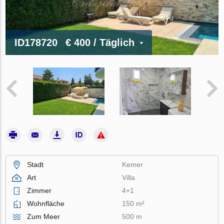
ID178720
€ 400
/ Täglich
Stadt
Kemer
Art
Villa
Zimmer
4+1
Wohnfläche
150 m²
Zum Meer
500 m