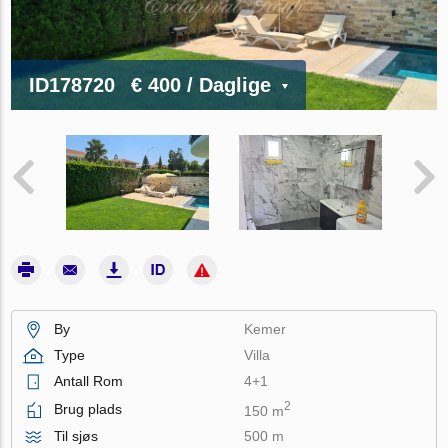
ID178720
€ 400
/ Daglige
By
Kemer
Type
Villa
Antall Rom
4+1
2
Brug plads
150 m
Til sjøs
500 m