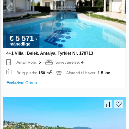
€ 5 571
månedlige
4+1 Villa i Belek, Antalya, Tyrkiet Nr. 178713
Antall Rom:
5
Soveværelse:
4
2
Brug plads:
150 m
Afstand til havet:
1.5 km
Excluzival Group