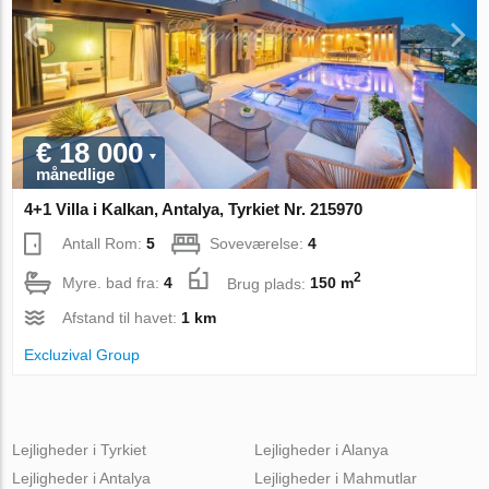
€ 18 000
månedlige
4+1 Villa i Kalkan, Antalya, Tyrkiet Nr. 215970
Antall Rom:
5
Soveværelse:
4
2
Myre. bad fra:
4
Brug plads:
150 m
Afstand til havet:
1 km
Excluzival Group
Lejligheder i Tyrkiet
Lejligheder i Alanya
Lejligheder i Antalya
Lejligheder i Mahmutlar