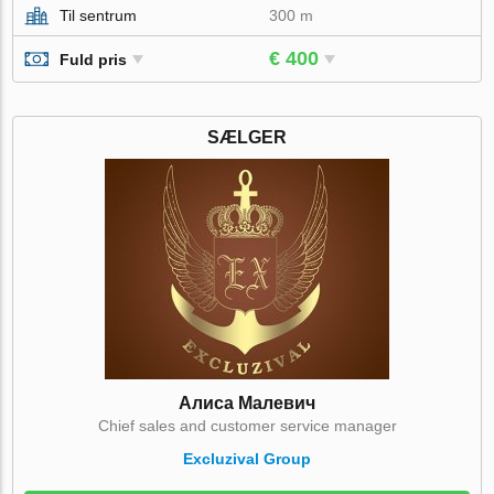
Til sentrum
300 m
€ 400
Fuld pris
SÆLGER
Алиса Малевич
Chief sales and customer service manager
Excluzival Group