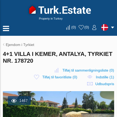
Property in Turkey
(
0
)
(
0
)
Ejendom i Tyrkiet
4+1 VILLA I KEMER, ANTALYA, TYRKIET
NR. 178720
Tilføj til sammenligningsliste
(
0
)
Tilføj til favoritliste
(
0
)
Indstille (1)
Udbudspris
1467