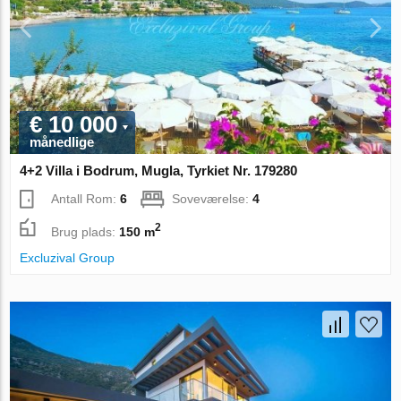
€ 10 000
månedlige
4+2 Villa i Bodrum, Mugla, Tyrkiet Nr. 179280
Antall Rom:
6
Soveværelse:
4
2
Brug plads:
150 m
Excluzival Group