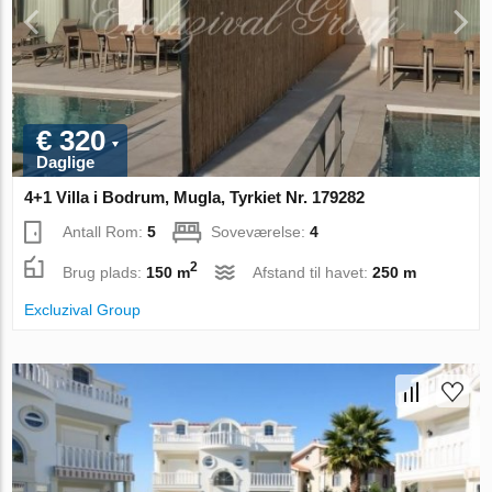
€ 320
Daglige
4+1 Villa i Bodrum, Mugla, Tyrkiet Nr. 179282
Antall Rom:
5
Soveværelse:
4
2
Brug plads:
150 m
Afstand til havet:
250 m
Excluzival Group