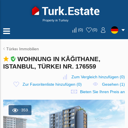
Property in Turkey
(
0
)
(
0
)
Türkeı Immobilien
WOHNUNG IN KÂĞITHANE,
ISTANBUL, TÜRKEI NR. 176559
Zum Vergleich hinzufügen
(
0
)
Zur Favoritenliste hinzufügen
(
0
)
Gesehen (1)
Bieten Sie Ihren Preis an
359