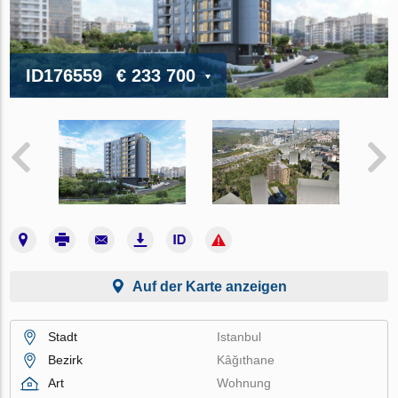
ID176559
€ 233 700
Auf der Karte anzeigen
Stadt
Istanbul
Bezirk
Kâğıthane
Art
Wohnung