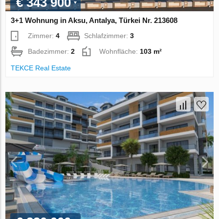
€ 343 900
3+1 Wohnung in Aksu, Antalya, Türkei Nr. 213608
Zimmer:
4
Schlafzimmer:
3
Badezimmer:
2
Wohnfläche:
103 m²
TEKCE Real Estate