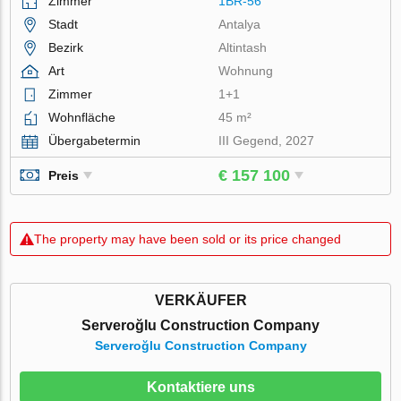
Zimmer
1BR-56
Stadt
Antalya
Bezirk
Altintash
Art
Wohnung
Zimmer
1+1
Wohnfläche
45 m²
Übergabetermin
III Gegend, 2027
€ 157 100
Preis
The property may have been sold or its price changed
VERKÄUFER
Serveroğlu Construction Company
Serveroğlu Construction Company
Kontaktiere uns