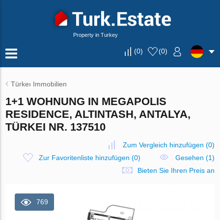
Property in Turkey
(
0
)
(
0
)
Türkeı Immobilien
1+1 WOHNUNG IN MEGAPOLIS
RESIDENCE, ALTINTASH, ANTALYA,
TÜRKEI NR. 137510
Zum Vergleich hinzufügen
(
0
)
Zur Favoritenliste hinzufügen
(
0
)
Gesehen (1)
Bieten Sie Ihren Preis an
769