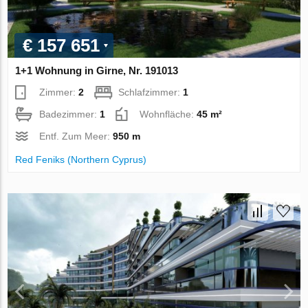
€ 157 651
1+1 Wohnung in Girne, Nr. 191013
Zimmer:
2
Schlafzimmer:
1
Badezimmer:
1
Wohnfläche:
45 m²
Entf. Zum Meer:
950 m
Red Feniks (Northern Cyprus)