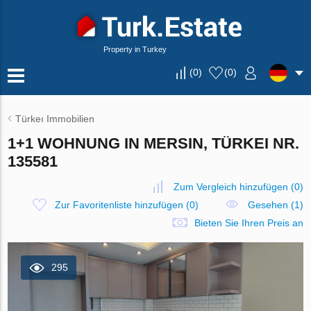
Property in Turkey
(
0
)
(
0
)
Türkeı Immobilien
1+1 WOHNUNG IN MERSIN, TÜRKEI NR.
135581
Zum Vergleich hinzufügen
(
0
)
Zur Favoritenliste hinzufügen
(
0
)
Gesehen (1)
Bieten Sie Ihren Preis an
295