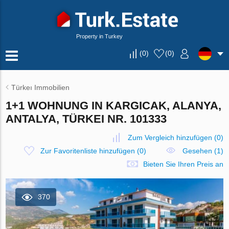
Property in Turkey
(
0
)
(
0
)
Türkeı Immobilien
1+1 WOHNUNG IN KARGICAK, ALANYA,
ANTALYA, TÜRKEI NR. 101333
Zum Vergleich hinzufügen
(
0
)
Zur Favoritenliste hinzufügen
(
0
)
Gesehen (1)
Bieten Sie Ihren Preis an
370