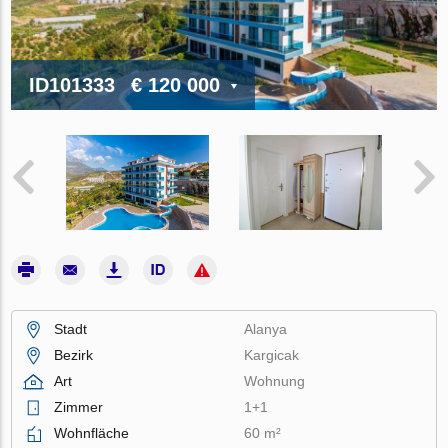
ID101333
€ 120 000
Stadt
Alanya
Bezirk
Kargicak
Art
Wohnung
Zimmer
1+1
Wohnfläche
60 m²