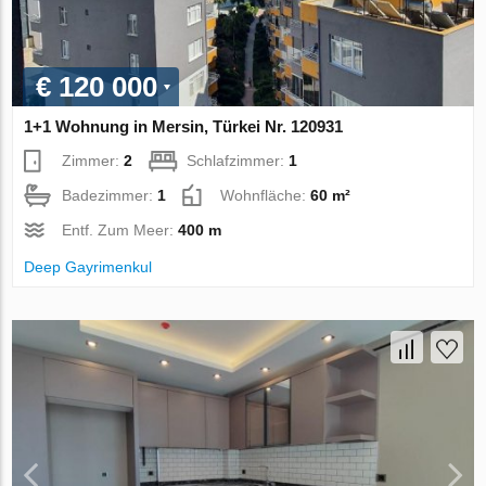
€ 120 000
1+1 Wohnung in Mersin, Türkei Nr. 120931
Zimmer:
2
Schlafzimmer:
1
Badezimmer:
1
Wohnfläche:
60 m²
Entf. Zum Meer:
400 m
Deep Gayrimenkul