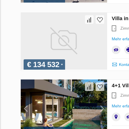
Villa i
Zim
Mehr erf
€ 134 532
Konta
4+1 Vi
Zim
Mehr erf