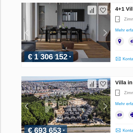
4+1 Vil
Zim
Mehr erf
€ 1 306 152
Konta
Villa i
Zim
Mehr erf
€ 693 653
Konta