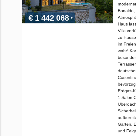
modernen
Bonaldo, 
€ 1 442 068
Atmosphä
Haus lass
Villa ver
zu Hause 
im Freien
wahr! Kon
besonder
Terrasse
deutsche
Cosentino
bevorzug
Erdgas-K
1 Salon 
Überdacht
Sicherhe
aufberei
Garten, E
und Feige