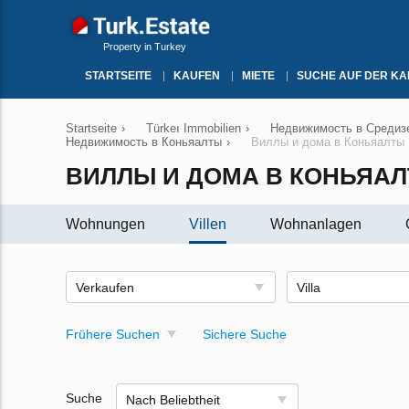
Property in Turkey
STARTSEITE
KAUFEN
MIETE
SUCHE AUF DER KA
Startseite
›
Türkeı Immobilien
›
Недвижимость в Средизе
Недвижимость в Коньяалты
›
Виллы и дома в Коньяалты
ВИЛЛЫ И ДОМА В КОНЬЯА
Wohnungen
Villen
Wohnanlagen
Verkaufen
Villa
Frühere Suchen
Sichere Suche
Suche
Nach Beliebtheit