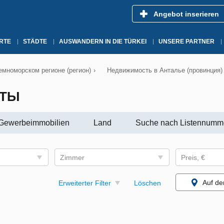
Angebot inserieren
RTE
STÄDTE
AUSWANDERN IN DIE TÜRKEI
UNSERE PARTNER
мноморском регионе (регион)
›
Недвижимость в Анталье (провинция)
ЛТЫ
Gewerbeimmobilien
Land
Suche nach Listennumm
Zimmer
Preis, €
Auf de
Erweiterter Filter
Löschen