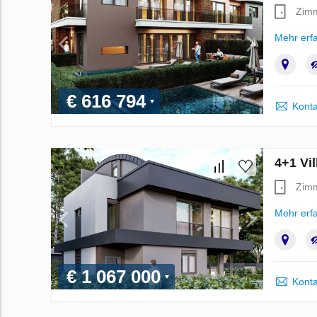
Zim
Mehr erf
€ 616 794
Konta
4+1 Vi
Zim
Mehr erf
€ 1 067 000
Konta