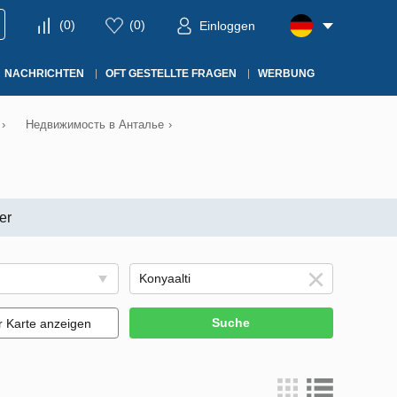
(
0
)
(
0
)
Einloggen
NACHRICHTEN
OFT GESTELLTE FRAGEN
WERBUNG
›
Недвижимость в Анталье
›
er
Suche
r Karte anzeigen