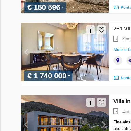
€ 150 596
Konta
7+1 Vil
Zim
Mehr erf
€ 1 740 000
Konta
Villa i
Zim
Eine einz
und Jahre