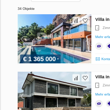
34 Objekte
Villa i
Zim
Mehr erf
€ 1 365 000
Konta
Villa i
Zim
Mehr erf