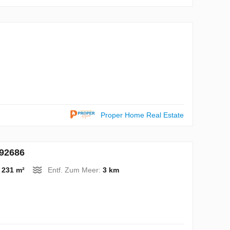
Proper Home Real Estate
192686
:
231 m²
Entf. Zum Meer:
3 km