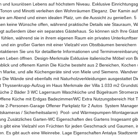
 und luxuriösen Lebens auf höchstem Niveau. Exklusive Einrichtungsg
Tonon und Minotti verleihen den Wohnräumen Eleganz. Der Kamin auf 
re am Abend und einen idealen Platz, um die Aussicht zu genießen. 
en keine Wünsche offen, während praktische Details wie Stauraum, Wa
fügt außerdem über ein separates Gästehaus. So können sich Ihre Gä
fühlen, während sie in ihrem eigenen Raum ein privates Unterkunftser
 und ein großer Garten mit einer Vielzahl von Obstbäumen bereichern I
taktieren Sie uns für detaillierte Informationen und Terminvereinbaru
en Leben öffnen. Design-Merkmale Exklusive italienische Möbel von B
nblick und offenem Kamin Die Küche besteht aus 2 Bereichen, Kochen 
n Marke, und alle Küchengeräte sind von Miele und Siemens. Wandver
 Die Wände sind ebenfalls mit Naturholzverkleidungen ausgestattet Di
t Thyssenkrupp-Aufzug im Haus Merkmale der Villa 1.033 m2 Grundst
üche 2 Bäder 3 WC Lagerraum Waschküche und Bügelraum Stromerze
Offene Küche mit Erdgas Badezimmer/WC Extra Nutzungsbereich Hot T
e 2-Personen-Garage Offener Parkplatz für 2 Autos System Management 
itskameras / Sicherheitsalarm) Pool- und Wärmepumpen-Montagerau
tung Zusätzliches Garten-WC Eigenschaften des Gartens Insgesamt gib
s gibt eine Vielzahl von Früchten für jeden Geschmack und Gaumen, in
n. Es gibt auch eine Weinrebe. Lage Eigenschaften Antalya Stadtzentr