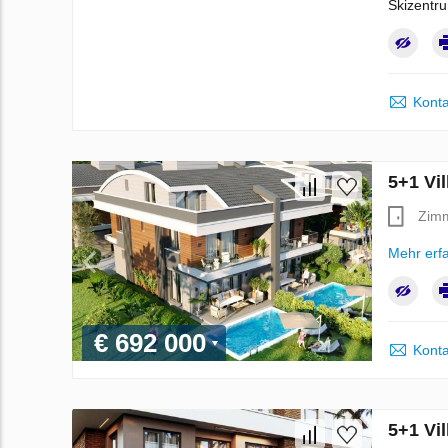
Skizentr
Konta
5+1 Vil
Zim
Mehr erf
€ 692 000
Konta
5+1 Vil