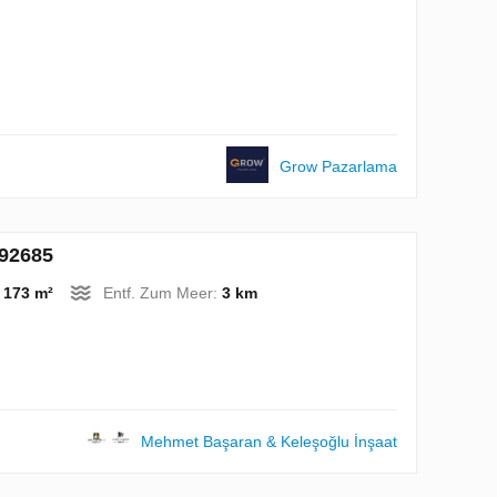
Grow Pazarlama
192685
:
173 m²
Entf. Zum Meer:
3 km
Mehmet Başaran & Keleşoğlu İnşaat