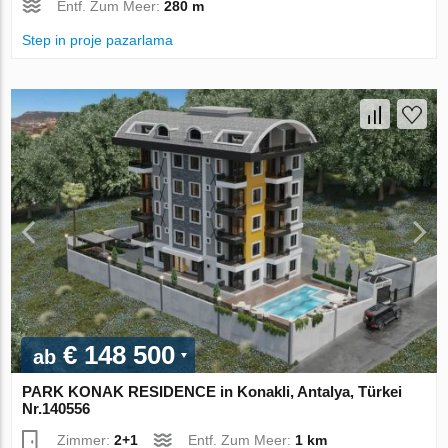
Entf. Zum Meer:
280 m
Step in proje pazarlama
€ 148 500
ab
PARK KONAK RESIDENCE in Konakli, Antalya, Türkei
Nr.140556
Zimmer:
2+1
Entf. Zum Meer:
1 km