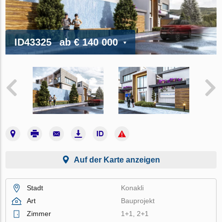
ID43325
ab
€ 140 000
Auf der Karte anzeigen
Stadt
Konakli
Art
Bauprojekt
Zimmer
1+1, 2+1