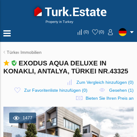
Property in Turkey
(
0
)
(
0
)
Türkeı Immobilien
EXODUS AQUA DELUXE IN
KONAKLI, ANTALYA, TÜRKEI NR.43325
Zum Vergleich hinzufügen
(
0
)
Zur Favoritenliste hinzufügen
(
0
)
Gesehen (1)
Bieten Sie Ihren Preis an
1477