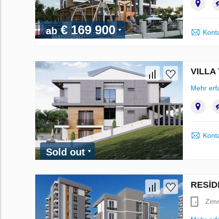
€ 169 900
ab
Kont
VILLA 
Mehr erf
Kont
Sold out
RESİD
Zim