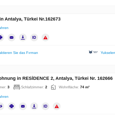
n Antalya, Türkei Nr.162673
ahren
aktieren Sie das Fırman
Yukselen
hnung in RESİDENCE 2, Antalya, Türkei Nr. 162666
mer:
3
Schlafzimmer:
2
Wohnfläche:
74 m²
ahren