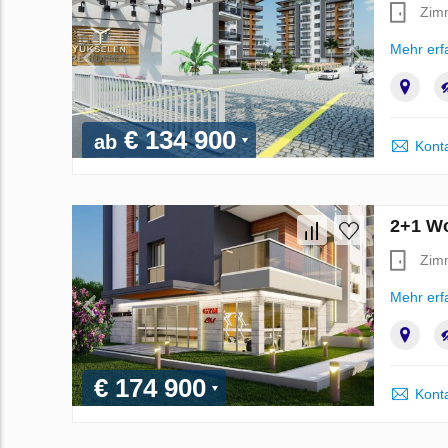
Zim
Mehr erf
€ 134 900
ab
Kont
2+1 Wo
Zim
Mehr erf
€ 174 900
Kont