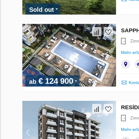
Sold out
SAPPHI
Zim
Mehr erf
€ 124 900
ab
Kont
RESİD
Zim
Mehr erf