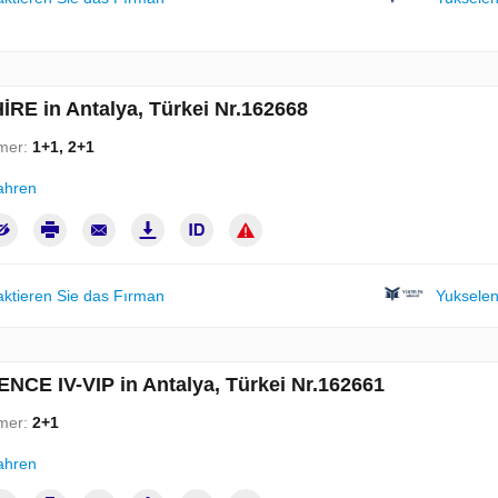
̇RE in Antalya, Türkei Nr.162668
mer:
1+1, 2+1
ahren
aktieren Sie das Fırman
Yukselen
ENCE IV-VIP in Antalya, Türkei Nr.162661
mer:
2+1
ahren