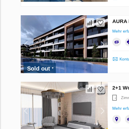
AURA i
Mehr erf
Kont
Sold out
2+1 Wo
Zim
Mehr erf