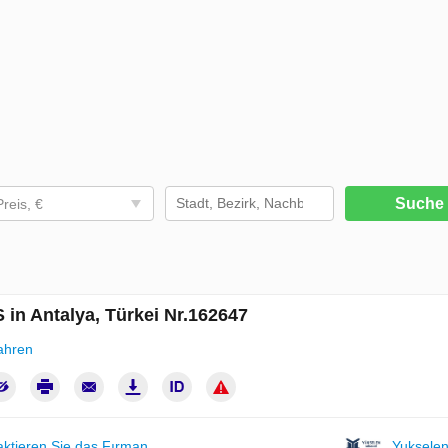
Such
Preis, €
in Antalya, Türkei Nr.162647
ahren
aktieren Sie das Fırman
Yukselen