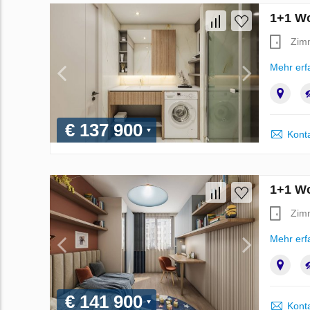
1+1 Wo
Zim
Mehr erf
€ 137 900
Kont
1+1 Wo
Zim
Mehr erf
€ 141 900
Kont