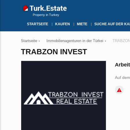
Property in Turkey
STARTSEITE
KAUFEN
MIETE
SUCHE AUF DER KA
Startseite
›
Immobilienagenturen in der Türkei
›
TRABZON
TRABZON INVEST
Arbei
Auf dem