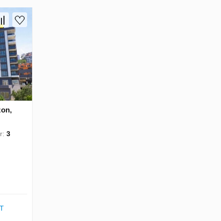
zon,
r:
3
T