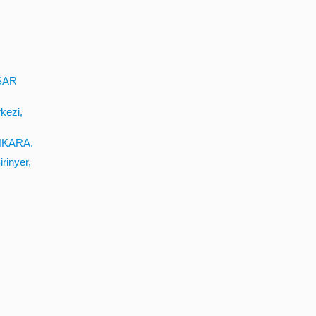
İSAR
kezi,
ANKARA.
rinyer,