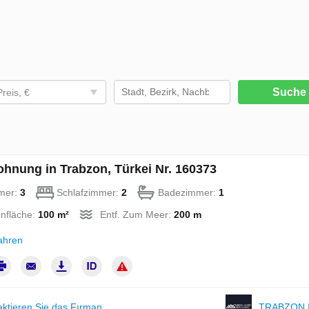
Such
Preis, €
hnung in Trabzon, Türkei Nr. 160373
mer:
3
Schlafzimmer:
2
Badezimmer:
1
nfläche:
100 m²
Entf. Zum Meer:
200 m
ahren
aktieren Sie das Fırman
TRABZON 