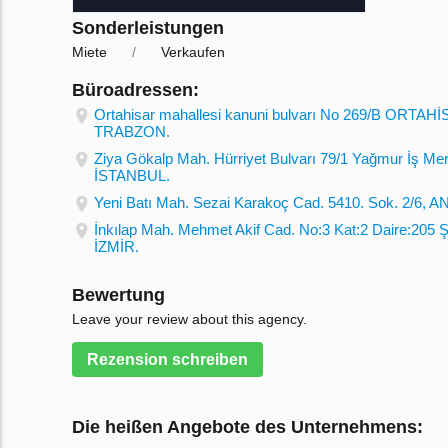
Sonderleistungen
Miete
Verkaufen
Büroadressen:
Ortahisar mahallesi kanuni bulvarı No 269/B ORTAH
TRABZON.
Ziya Gökalp Mah. Hürriyet Bulvarı 79/1 Yağmur İş Mer
İSTANBUL.
Yeni Batı Mah. Sezai Karakoç Cad. 5410. Sok. 2/6, 
İnkılap Mah. Mehmet Akif Cad. No:3 Kat:2 Daire:205 Şi
İZMİR.
Bewertung
Leave your review about this agency.
Rezension schreiben
Die heißen Angebote des Unternehmens: