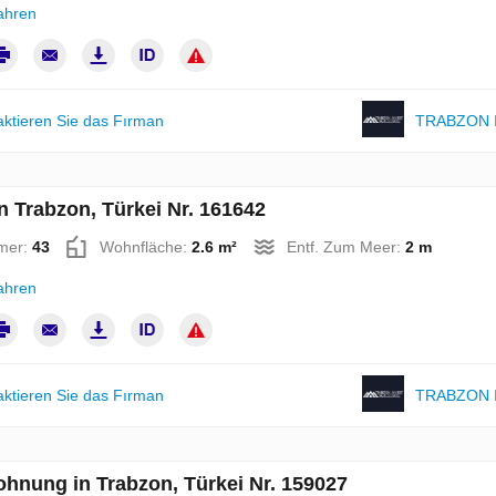
ahren
aktieren Sie das Fırman
TRABZON 
in Trabzon, Türkei Nr. 161642
mer:
43
Wohnfläche:
2.6 m²
Entf. Zum Meer:
2 m
ahren
aktieren Sie das Fırman
TRABZON 
hnung in Trabzon, Türkei Nr. 159027