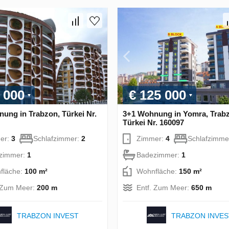
 000
€ 125 000
ung in Trabzon, Türkei Nr.
3+1 Wohnung in Yomra, Trab
Türkei Nr. 160097
er:
3
Schlafzimmer:
2
Zimmer:
4
Schlafzimme
zimmer:
1
Badezimmer:
1
fläche:
100 m²
Wohnfläche:
150 m²
. Zum Meer:
200 m
Entf. Zum Meer:
650 m
TRABZON INVEST
TRABZON INVES