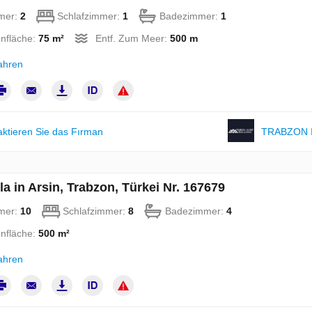
mer:
2
Schlafzimmer:
1
Badezimmer:
1
nfläche:
75 m²
Entf. Zum Meer:
500 m
ahren
aktieren Sie das Fırman
TRABZON 
la in Arsin, Trabzon, Türkei Nr. 167679
mer:
10
Schlafzimmer:
8
Badezimmer:
4
nfläche:
500 m²
ahren