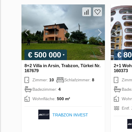
€ 500 000
€ 80
8+2 Villa in Arsin, Trabzon, Türkei Nr.
2+1 Wohn
167679
160373
Zimmer:
10
Schlafzimmer:
8
Zimm
Badezimmer:
4
Bade
Wohnfläche:
500 m²
Wohn
Entf
TRABZON INVEST