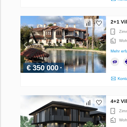
2+1 Vi
Zim
Woh
Mehr erf
€ 350 000
Kont
4+2 Vi
Zim
Woh