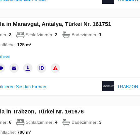
lla in Manavgat, Antalya, Türkei Nr. 161751
mer:
3
Schlafzimmer:
2
Badezimmer:
1
nfläche:
125 m²
ahren
aktieren Sie das Fırman
TRABZON 
lla in Trabzon, Türkei Nr. 161676
mer:
6
Schlafzimmer:
4
Badezimmer:
3
nfläche:
700 m²