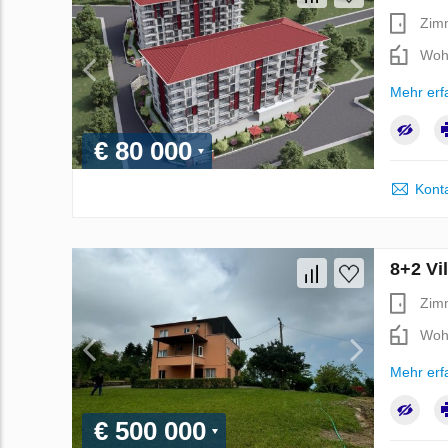
Zim
Woh
Mehr erf
€ 80 000
Kont
8+2 Vil
Zim
Woh
Mehr erf
€ 500 000