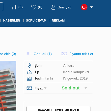
(
0
)
(
0
)
Giriş yap
HABERLER
SORU-CEVAP
REKLAM
ine ekle
(
0
)
Görüldü (1)
Fiyatını teklif et
Şehir
Ankara
Tip
Konut kompleksi
Teslim tarihi
IV çeyrek, 2019
Sold out
Fiyat
FAVORI LISTESINE EKLE