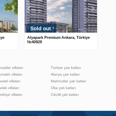
Sold out
iye
Alyapark Premium Ankara, Türkiye
№40929
vsallar villaları
Türkiye çatı katları
onaklı villaları
Alanya çatı katları
estel villaları
Mahmutlar çatı katları
elek villaları
Oba çatı katları
ethiye villaları
Cikcilli çatı katları