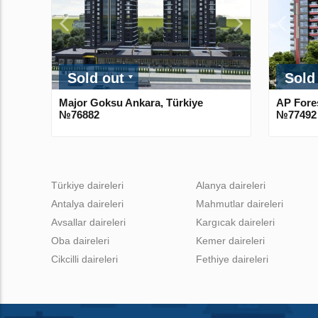
Sold out
Sold
Major Goksu Ankara, Türkiye
AP Fores
№76882
№77492
Türkiye daireleri
Alanya daireleri
Antalya daireleri
Mahmutlar daireleri
Avsallar daireleri
Kargıcak daireleri
Oba daireleri
Kemer daireleri
Cikcilli daireleri
Fethiye daireleri