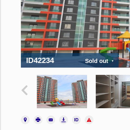
ID42234
Sold out