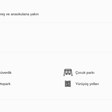
reş ve anaokulana yakın
üvenlik
Çocuk parkı
topark
Yürüyüş yolları