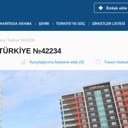
Emlak ekle
HARITADA ARAMA
ŞEHIR
TÜRKIYE'YE GÖÇ
ŞIRKETLER LISTESI
kara, Türkiye №42234
TÜRKIYE №42234
Karşılaştırma listesine ekle
(
0
)
Favori listes