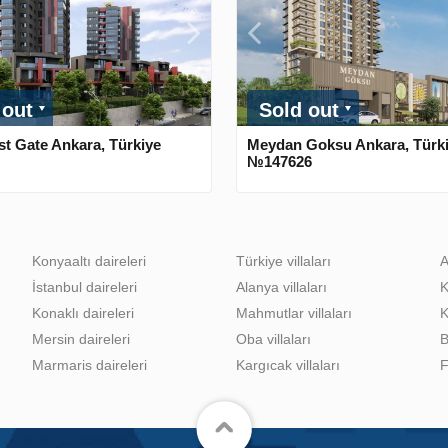
 out
Sold out
t Gate Ankara, Türkiye
Meydan Goksu Ankara, Türk
№147626
Konyaaltı daireleri
Türkiye villaları
A
İstanbul daireleri
Alanya villaları
K
Konaklı daireleri
Mahmutlar villaları
K
Mersin daireleri
Oba villaları
B
Marmaris daireleri
Kargıcak villaları
F