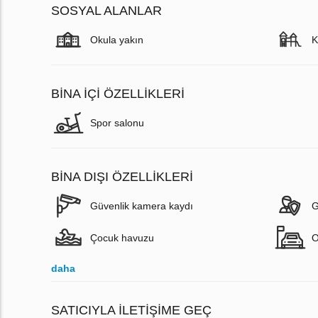
SOSYAL ALANLAR
Okula yakın
K
BINA İÇI ÖZELLIKLERI
Spor salonu
BINA DIŞI ÖZELLIKLERI
Güvenlik kamera kaydı
G
Çocuk havuzu
O
daha
SATICIYLA ILETIŞIME GEÇ