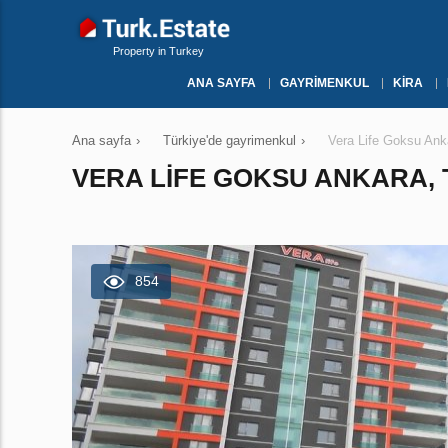
Property in Turkey
ANA SAYFA
GAYRIMENKUL
KIRA
Ana sayfa
›
Türkiye'de gayrimenkul
›
Vera Life Goksu An
VERA LIFE GOKSU ANKARA, 
854