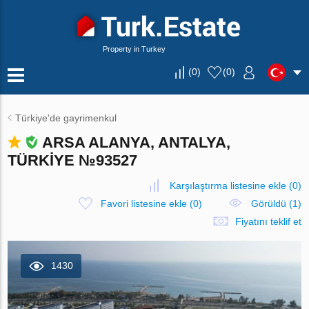
Property in Turkey
(
0
)
(
0
)
Türkiye'de gayrimenkul
ARSA ALANYA, ANTALYA,
TÜRKIYE №93527
Karşılaştırma listesine ekle
(
0
)
Favori listesine ekle
(
0
)
Görüldü (1)
Fiyatını teklif et
1430