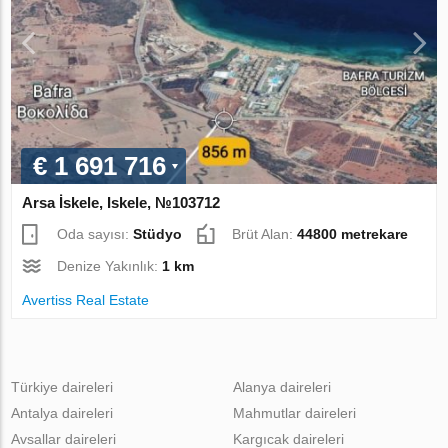
€ 1 691 716
Arsa İskele, Iskele, №103712
Oda sayısı:
Stüdyo
Brüt Alan:
44800 metrekare
Denize Yakınlık:
1 km
Avertiss Real Estate
Türkiye daireleri
Alanya daireleri
Antalya daireleri
Mahmutlar daireleri
Avsallar daireleri
Kargıcak daireleri