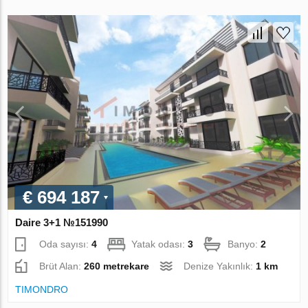
€ 694 187
Daire 3+1 №151990
Oda sayısı:
4
Yatak odası:
3
Banyo:
2
Brüt Alan:
260 metrekare
Denize Yakınlık:
1 km
TIMONDRO