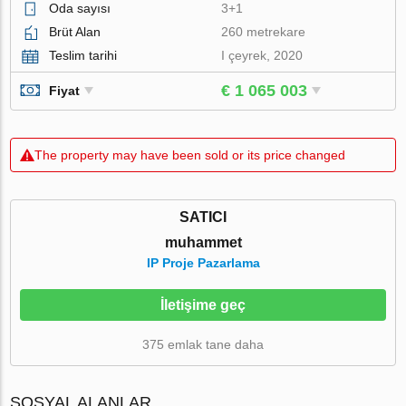
Oda sayısı
3+1
Brüt Alan
260 metrekare
Teslim tarihi
I çeyrek, 2020
€ 1 065 003
Fiyat
The property may have been sold or its price changed
SATICI
muhammet
IP Proje Pazarlama
İletişime geç
375 emlak tane daha
SOSYAL ALANLAR