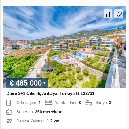
€ 485 000
Daire 3+1 Cikcilli, Antalya, Türkiye №133731
Oda sayısı:
4
Yatak odası:
3
Banyo:
2
Brüt Alan:
260 metrekare
Denize Yakınlık:
1.2 km