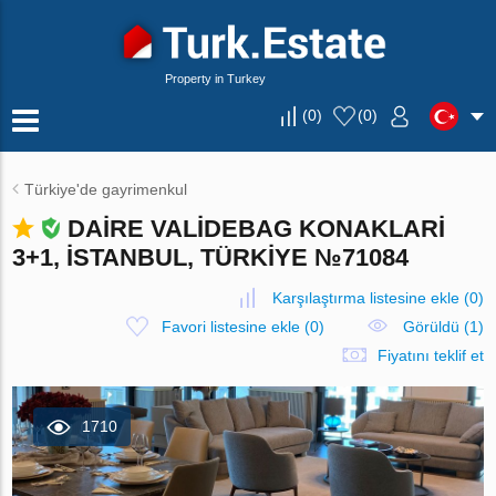
Property in Turkey
(
0
)
(
0
)
Türkiye'de gayrimenkul
DAIRE VALIDEBAG KONAKLARI
3+1, İSTANBUL, TÜRKIYE №71084
Karşılaştırma listesine ekle
(
0
)
Favori listesine ekle
(
0
)
Görüldü (1)
Fiyatını teklif et
1710