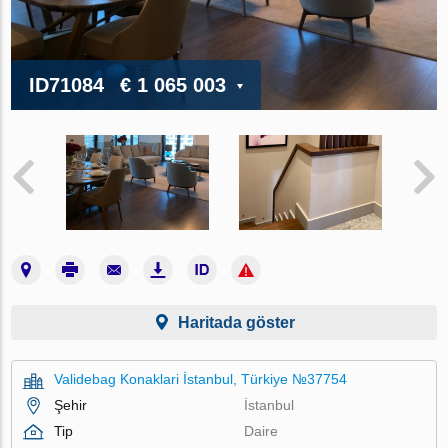
ID71084
€ 1 065 003
Haritada göster
Validebag Konaklari İstanbul, Türkiye №37754
Şehir
İstanbul
Tip
Daire