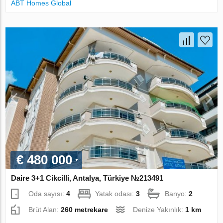
ABT Homes Global
€ 480 000
Daire 3+1 Cikcilli, Antalya, Türkiye №213491
Oda sayısı:
4
Yatak odası:
3
Banyo:
2
Brüt Alan:
260 metrekare
Denize Yakınlık:
1 km