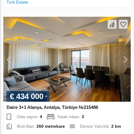
Turk.Estate
€ 434 000
Daire 3+1 Alanya, Antalya, Türkiye №215486
Oda sayısı:
4
Yatak odası:
3
Brüt Alan:
260 metrekare
Denize Yakınlık:
2 km