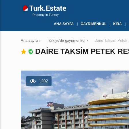
Property in Turkey
ANA SAYFA
GAYRIMENKUL
KIRA
Ana sayfa
›
Türkiye'de gayrimenkul
›
Daire Taksim Petek 
DAIRE TAKSIM PETEK RE
1202