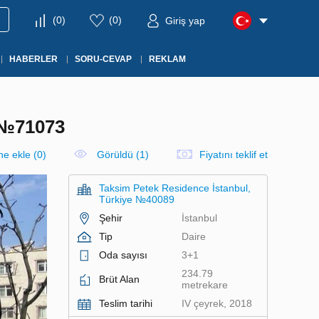
(
0
)
(
0
)
Giriş yap
HABERLER
SORU-CEVAP
REKLAM
 №71073
ine ekle
(
0
)
Görüldü (1)
Fiyatını teklif et
Taksim Petek Residence İstanbul,
Türkiye №40089
Şehir
İstanbul
Tip
Daire
Oda sayısı
3+1
234.79
Brüt Alan
metrekare
Teslim tarihi
IV çeyrek, 2018