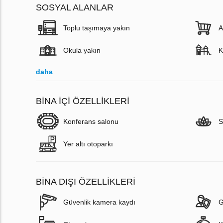
SOSYAL ALANLAR
Toplu taşımaya yakın
A
Okula yakın
K
daha
BINA İÇI ÖZELLIKLERI
Konferans salonu
S
Yer altı otoparkı
BINA DIŞI ÖZELLIKLERI
Güvenlik kamera kaydı
G