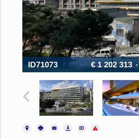
ID71073
€ 1 202 313