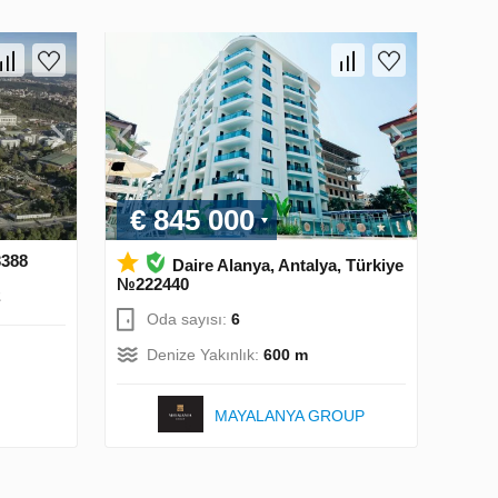
€ 845 000
3388
Daire Alanya, Antalya, Türkiye
№222440
2
Oda sayısı:
6
Denize Yakınlık:
600 m
MAYALANYA GROUP