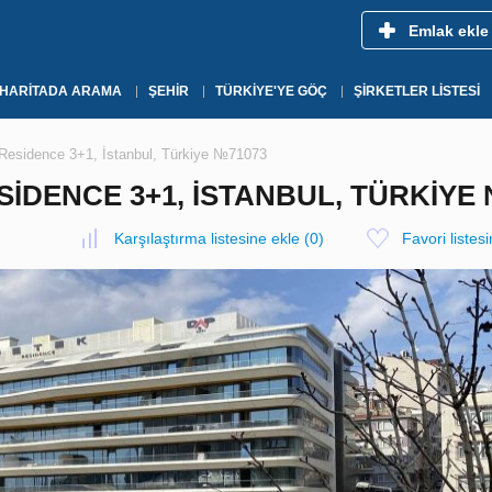
Emlak ekle
HARITADA ARAMA
ŞEHIR
TÜRKIYE'YE GÖÇ
ŞIRKETLER LISTESI
Residence 3+1, İstanbul, Türkiye №71073
SIDENCE 3+1, İSTANBUL, TÜRKIYE
Karşılaştırma listesine ekle
(
0
)
Favori listes