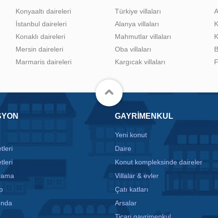
Konyaaltı daireleri
Türkiye villaları
A
İstanbul daireleri
Alanya villaları
K
Konaklı daireleri
Mahmutlar villaları
K
Mersin daireleri
Oba villaları
B
Marmaris daireleri
Kargıcak villaları
F
SYON
GAYRIMENKUL
Yeni konut
tleri
Daire
tleri
Konut kompleksinde daireler
arama
Villalar & evler
p
Çatı katları
ında
Arsalar
Ticari gayrimenkul