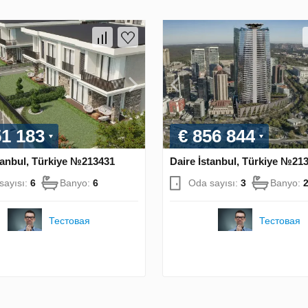
51 183
€ 856 844
tanbul, Türkiye №213431
Daire İstanbul, Türkiye №21
sayısı:
6
Banyo:
6
Oda sayısı:
3
Banyo:
Тестовая
Тестовая