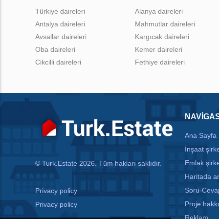
Türkiye daireleri
Alanya daireleri
Antalya daireleri
Mahmutlar daireleri
Avsallar daireleri
Kargıcak daireleri
Oba daireleri
Kemer daireleri
Cikcilli daireleri
Fethiye daireleri
NAVIGA
Ana Sayfa
İnşaat şirke
Emlak şirke
© Turk.Estate 2026. Tüm hakları saklıdır.
Haritada 
Soru-Ceva
Privacy policy
Proje hakk
Privacy policy
Reklam