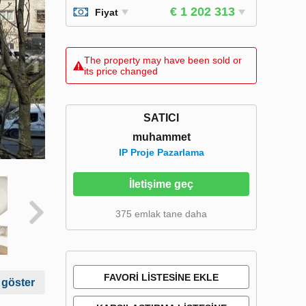
€ 1 202 313
Fiyat
The property may have been sold or
its price changed
SATICI
muhammet
IP Proje Pazarlama
İletişime geç
375 emlak tane daha
FAVORI LISTESINE EKLE
 göster