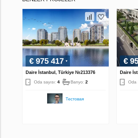
€ 975 417
€ 9
Daire İstanbul, Türkiye №213376
Daire İs
Oda sayısı:
4
Banyo:
2
Oda 
Тестовая