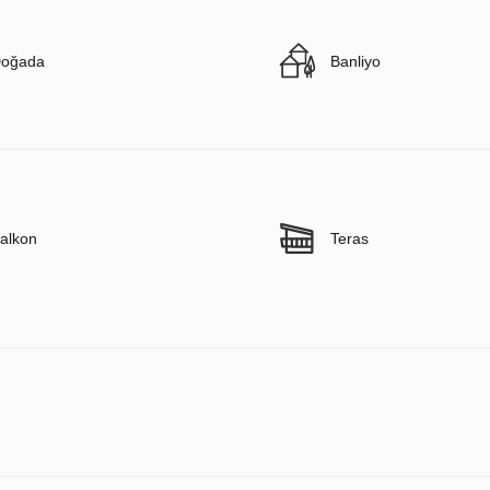
oğada
Banliyo
alkon
Teras