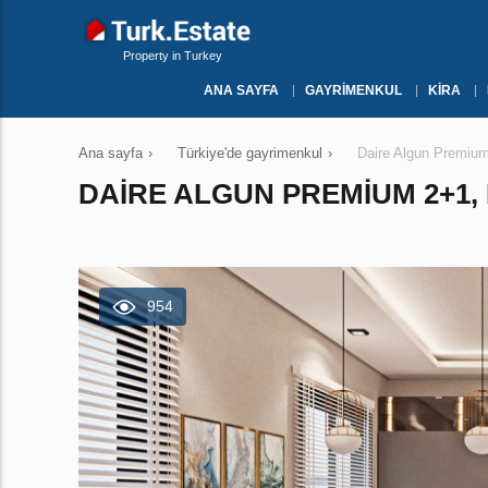
Property in Turkey
ANA SAYFA
GAYRIMENKUL
KIRA
Ana sayfa
›
Türkiye'de gayrimenkul
›
Daire Algun Premiu
DAIRE ALGUN PREMIUM 2+1,
954