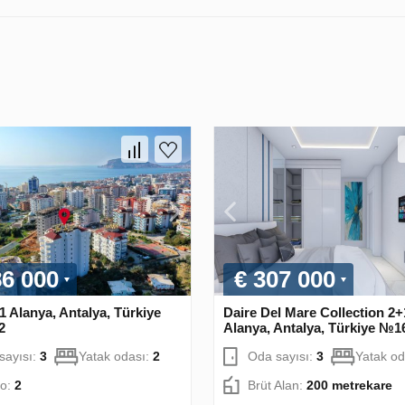
86 000
€ 307 000
1 Alanya, Antalya, Türkiye
Daire Del Mare Collection 2+
2
Alanya, Antalya, Türkiye №1
sayısı:
3
Yatak odası:
2
Oda sayısı:
3
Yatak od
o:
2
Brüt Alan:
200 metrekare