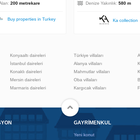
 Alan:
200 metrekare
Denize Yakınlık:
580 m
Buy properties in Turkey
Ka collection
Konyaaltı daireleri
Türkiye villaları
A
İstanbul daireleri
Alanya villaları
K
Konaklı daireleri
Mahmutlar villaları
K
Mersin daireleri
Oba villaları
B
Marmaris daireleri
Kargıcak villaları
F
SYON
GAYRIMENKUL
Yeni konut