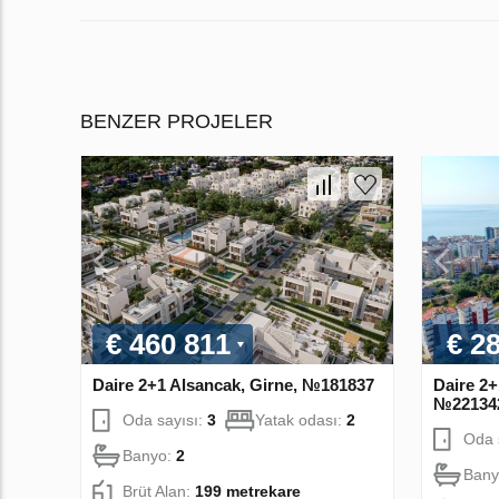
BENZER PROJELER
€ 460 811
€ 2
Daire 2+1 Alsancak, Girne, №181837
Daire 2+
№22134
Oda sayısı:
3
Yatak odası:
2
Oda 
Banyo:
2
Bany
Brüt Alan:
199 metrekare