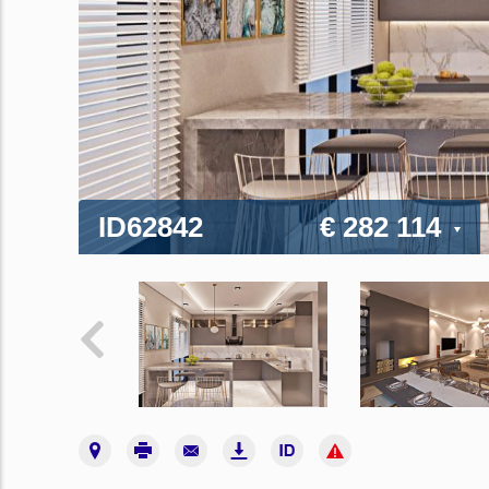
ID62842
€ 282 114