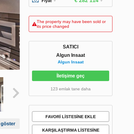
€ 282 114
Fiyat
The property may have been sold or
its price changed
SATICI
Algun Insaat
Algun Insaat
İletişime geç
123 emlak tane daha
FAVORI LISTESINE EKLE
 göster
KARŞILAŞTIRMA LISTESINE