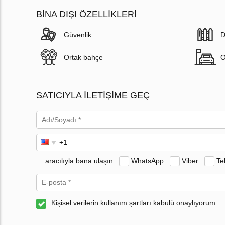
BINA DIŞI ÖZELLIKLERI
Güvenlik
D
Ortak bahçe
O
SATICIYLA ILETIŞIME GEÇ
… aracılıyla bana ulaşın
WhatsApp
Viber
Te
Kişisel verilerin kullanım şartları kabulü onaylıyorum