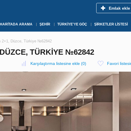
Emlak ekle
HARITADA ARAMA
ŞEHIR
TÜRKIYE'YE GÖÇ
ŞIRKETLER LISTESI
m 2+1, Düzce, Türkiye №62842
 DÜZCE, TÜRKIYE №62842
Karşılaştırma listesine ekle
(
0
)
Favori listes