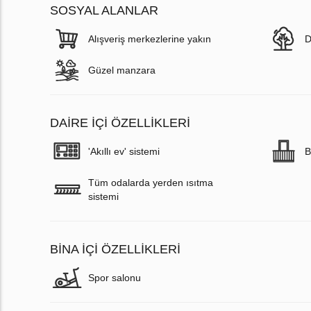
SOSYAL ALANLAR
Alışveriş merkezlerine yakın
D
Güzel manzara
DAIRE IÇI ÖZELLIKLERI
'Akıllı ev' sistemi
B
Tüm odalarda yerden ısıtma
sistemi
BINA İÇI ÖZELLIKLERI
Spor salonu