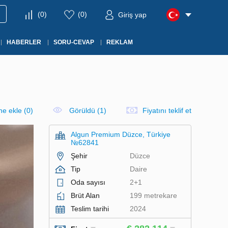
(
0
)
(
0
)
Giriş yap
HABERLER
SORU-CEVAP
REKLAM
ine ekle
(
0
)
Görüldü (1)
Fiyatını teklif et
Algun Premium Düzce, Türkiye
№62841
Şehir
Düzce
Tip
Daire
Oda sayısı
2+1
Brüt Alan
199 metrekare
Teslim tarihi
2024