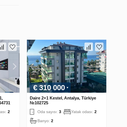
€ 310 000
1,
Daire 2+1 Kestel, Antalya, Türkiye
64731
№102725
ası:
2
Oda sayısı:
3
Yatak odası:
2
Banyo:
2