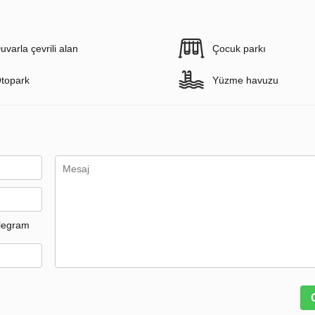
uvarla çevrili alan
Çocuk parkı
topark
Yüzme havuzu
legram