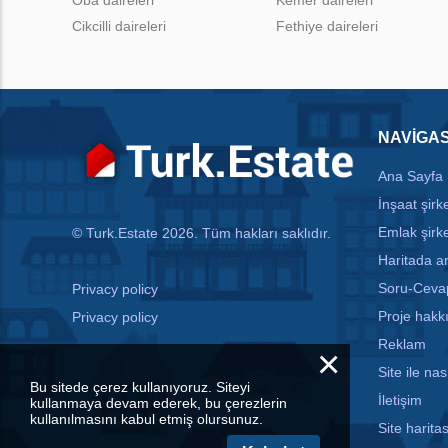
Cikcilli daireleri
Fethiye daireleri
NAVIGA
Ana Sayfa
İnşaat şirke
Emlak şirke
© Turk.Estate 2026. Tüm hakları saklıdır.
Haritada 
Soru-Ceva
Privacy policy
Proje hakk
Privacy policy
Reklam
×
Site ile nası
Bu sitede çerez kullanıyoruz. Siteyi
İletişim
kullanmaya devam ederek, bu çerezlerin
kullanılmasını kabul etmiş olursunuz.
Site haritas