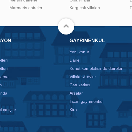
Marmaris daireleri
Kargıcak villaları
F
SYON
GAYRIMENKUL
Yeni konut
tleri
Daire
tleri
Konut kompleksinde daireler
arama
Villalar & evler
p
Çatı katları
ında
Arsalar
Ticari gayrimenkul
l çalışılır
Kira
ı