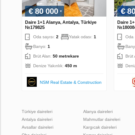
€ 80 000
€ 8
Daire 1+1 Alanya, Antalya, Türkiye
Daire 1+
№179825
№18008
Oda sayısı:
2
Yatak odası:
1
Oda 
Banyo:
1
Bany
Brüt Alan:
50 metrekare
Brüt
Denize Yakınlık:
450 m
Deni
NSM Real Estate & Construction
Türkiye daireleri
Alanya daireleri
Antalya daireleri
Mahmutlar daireleri
Avsallar daireleri
Kargıcak daireleri
Oba daireleri
Kemer daireleri