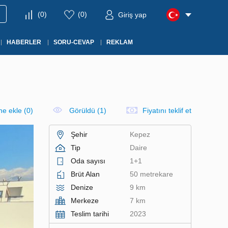
(
0
)
(
0
)
Giriş yap
HABERLER
SORU-CEVAP
REKLAM
ine ekle
(
0
)
Görüldü (1)
Fiyatını teklif et
Şehir
Kepez
Tip
Daire
Oda sayısı
1+1
Brüt Alan
50 metrekare
Denize
9 km
Merkeze
7 km
Teslim tarihi
2023