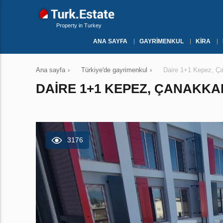
Property in Turkey
ANA SAYFA
GAYRIMENKUL
KIRA
Ana sayfa
›
Türkiye'de gayrimenkul
›
Daire 1+1 Kepez, Ç
DAIRE 1+1 KEPEZ, ÇANAKKA
3176