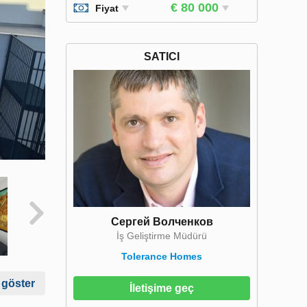
€ 80 000
Fiyat
SATICI
Сергей Волченков
İş Geliştirme Müdürü
Tolerance Homes
 göster
İletişime geç