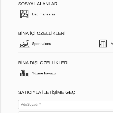
SOSYAL ALANLAR
Dağ manzarası
BINA İÇI ÖZELLIKLERI
Spor salonu
А
BINA DIŞI ÖZELLIKLERI
Yüzme havuzu
SATICIYLA ILETIŞIME GEÇ