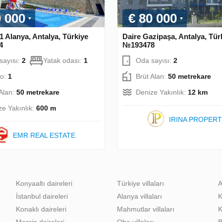
0 000
€ 80 000
1 Alanya, Antalya, Türkiye
Daire Gazipaşa, Antalya, Tür
4
№193478
sayısı:
2
Yatak odası:
1
Oda sayısı:
2
o:
1
Brüt Alan:
50 metrekare
 Alan:
50 metrekare
Denize Yakınlık:
12 km
ze Yakınlık:
600 m
IRINA PROPER
EMR REAL ESTATE
Konyaaltı daireleri
Türkiye villaları
A
İstanbul daireleri
Alanya villaları
K
Konaklı daireleri
Mahmutlar villaları
K
Mersin daireleri
Oba villaları
B