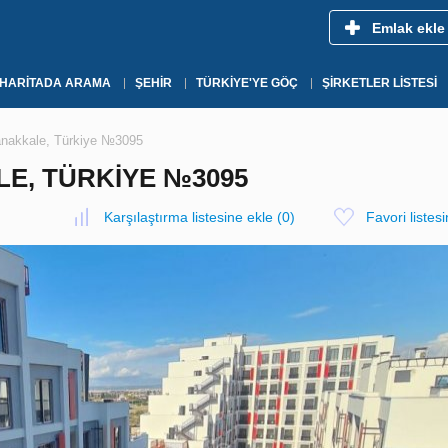
Emlak ekle
HARITADA ARAMA
ŞEHIR
TÜRKIYE'YE GÖÇ
ŞIRKETLER LISTESI
anakkale, Türkiye №3095
LE, TÜRKIYE №3095
Karşılaştırma listesine ekle
(
0
)
Favori listes