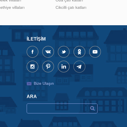
ethiye villaları
Cikcilli çatı katları
İLETIŞIM
Bize Ulaşın
ARA