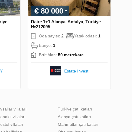
€ 80 000
kiye
Daire 1+1 Alanya, Antalya, Türkiye
№212095
Oda sayısı:
2
Yatak odası:
1
Banyo:
1
Brüt Alan:
50 metrekare
TY
Estate Invest
vsallar villaları
Türkiye çatı katları
onaklı villaları
Alanya çatı katları
estel villaları
Mahmutlar çatı katları
elek villaları
Oba çatı katları