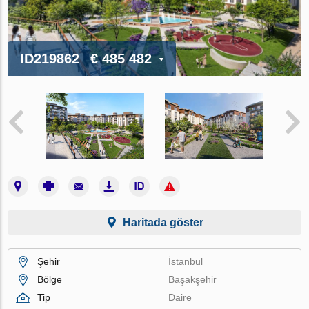
ID219862
€ 485 482
Haritada göster
Şehir
İstanbul
Bölge
Başakşehir
Tip
Daire