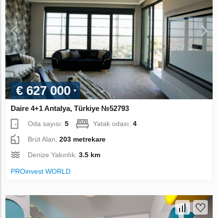
€ 627 000
Daire 4+1 Antalya, Türkiye №52793
Oda sayısı:
5
Yatak odası:
4
Brüt Alan:
203 metrekare
Denize Yakınlık:
3.5 km
PROinvest WORLD