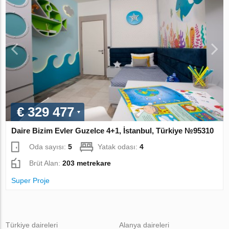
€ 329 477
Daire Bizim Evler Guzelce 4+1, İstanbul, Türkiye №95310
Oda sayısı:
5
Yatak odası:
4
Brüt Alan:
203 metrekare
Super Proje
Türkiye daireleri
Alanya daireleri