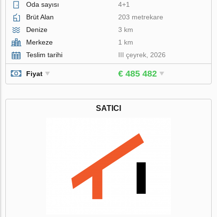
Oda sayısı
4+1
Brüt Alan
203 metrekare
Denize
3 km
Merkeze
1 km
Teslim tarihi
III çeyrek, 2026
€ 485 482
Fiyat
SATICI