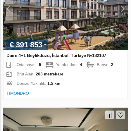
€ 391 853
Daire 4+1 Beylikdüzü, İstanbul, Türkiye №182107
Oda sayısı:
5
Yatak odası:
4
Banyo:
2
Brüt Alan:
203 metrekare
Denize Yakınlık:
1.5 km
TIMONDRO