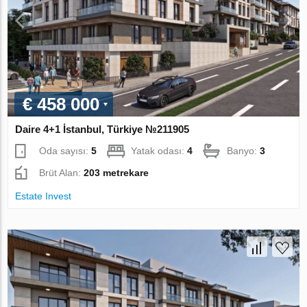
€ 458 000
Daire 4+1 İstanbul, Türkiye №211905
Oda sayısı:
5
Yatak odası:
4
Banyo:
3
Brüt Alan:
203 metrekare
Estate Invest