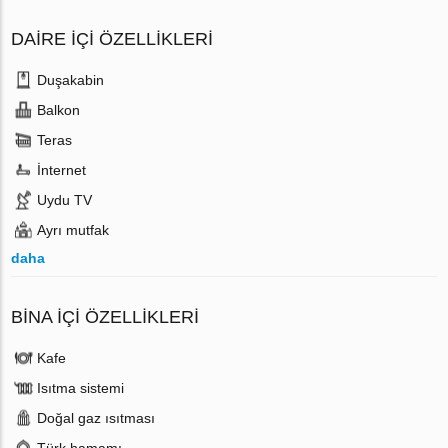
DAIRE IÇI ÖZELLIKLERI
Duşakabin
Balkon
Teras
İnternet
Uydu TV
Ayrı mutfak
daha
BINA İÇI ÖZELLIKLERI
Kafe
Isıtma sistemi
Doğal gaz ısıtması
Türk hamamı