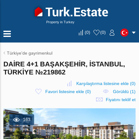
Property in Turkey
(
0
)
(
0
)
Türkiye'de gayrimenkul
DAIRE 4+1 BAŞAKŞEHIR, İSTANBUL,
TÜRKIYE №219862
Karşılaştırma listesine ekle
(
0
)
Favori listesine ekle
(
0
)
Görüldü (1)
Fiyatını teklif et
163