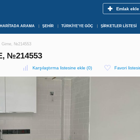
Emlak ekle
HARITADA ARAMA
ŞEHIR
TÜRKIYE'YE GÖÇ
ŞIRKETLER LISTESI
, Girne, №214553
, №214553
Karşılaştırma listesine ekle
(
0
)
Favori listes