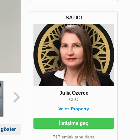
SATICI
Julia Ozerce
CEO
Veles Property
İletişime geç
 göster
717 emlak tane daha