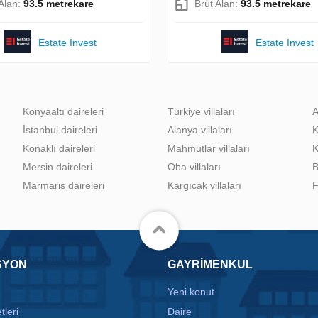
 Alan:
93.5 metrekare
Brüt Alan:
93.5 metrekare
Estate Invest
Estate Invest
Konyaaltı daireleri
Türkiye villaları
A
İstanbul daireleri
Alanya villaları
K
Konaklı daireleri
Mahmutlar villaları
K
Mersin daireleri
Oba villaları
B
Marmaris daireleri
Kargıcak villaları
F
SYON
GAYRIMENKUL
Yeni konut
tleri
Daire