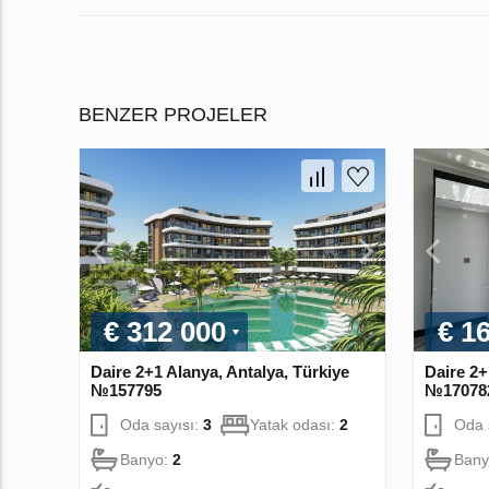
BENZER PROJELER
€ 312 000
€ 1
Daire 2+1 Alanya, Antalya, Türkiye
Daire 2+
№157795
№17078
Oda sayısı:
3
Yatak odası:
2
Oda 
Banyo:
2
Bany