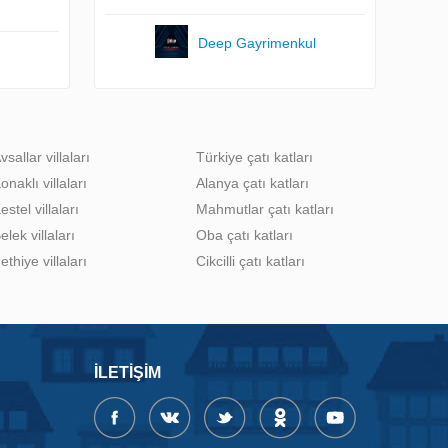
Deep Gayrimenkul
vsallar villaları
Türkiye çatı katları
onaklı villaları
Alanya çatı katları
estel villaları
Mahmutlar çatı katları
elek villaları
Oba çatı katları
ethiye villaları
Cikcilli çatı katları
İLETIŞIM