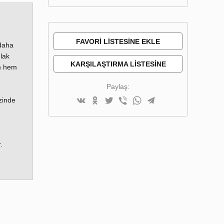
FAVORI LISTESINE EKLE
 daha
lak
KARŞILAŞTIRMA LISTESINE
am hem
EKLE
Paylaş:
zinde
.