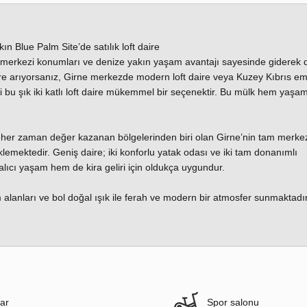
 Blue Palm Site’de satılık loft daire
, merkezi konumları ve denize yakın yaşam avantajı sayesinde giderek
aire arıyorsanız, Girne merkezde modern loft daire veya Kuzey Kıbrıs em
ki bu şık iki katlı loft daire mükemmel bir seçenektir. Bu mülk hem yaş
ve her zaman değer kazanan bölgelerinden biri olan Girne’nin tam merke
klemektedir. Geniş daire; iki konforlu yatak odası ve iki tam donanımlı
lıcı yaşam hem de kira geliri için oldukça uygundur.
 alanları ve bol doğal ışık ile ferah ve modern bir atmosfer sunmaktadır
ar
Spor salonu