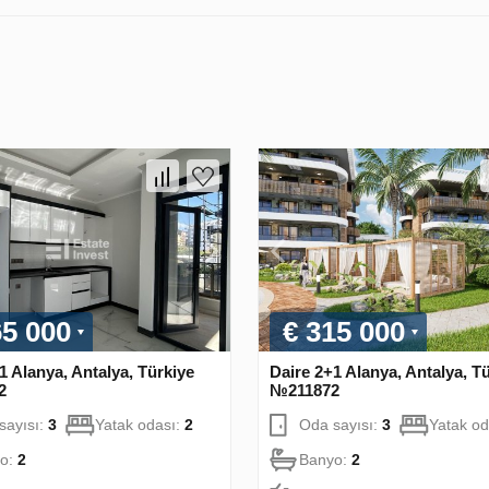
65 000
€ 315 000
1 Alanya, Antalya, Türkiye
Daire 2+1 Alanya, Antalya, T
2
№211872
sayısı:
3
Yatak odası:
2
Oda sayısı:
3
Yatak od
o:
2
Banyo:
2