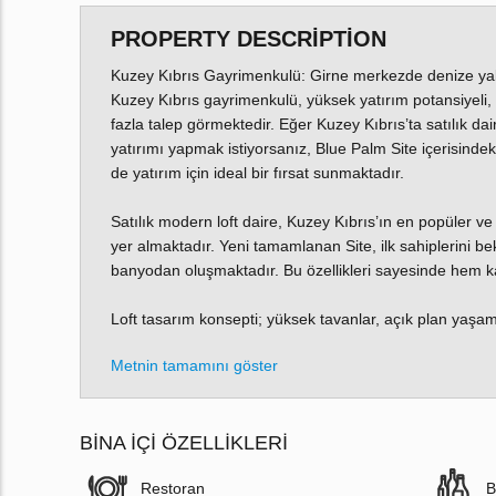
PROPERTY DESCRIPTION
Kuzey Kıbrıs Gayrimenkulü: Girne merkezde denize yakın
Kuzey Kıbrıs gayrimenkulü, yüksek yatırım potansiyeli
fazla talep görmektedir. Eğer Kuzey Kıbrıs’ta satılık d
yatırımı yapmak istiyorsanız, Blue Palm Site içerisinde
de yatırım için ideal bir fırsat sunmaktadır.
Satılık modern loft daire, Kuzey Kıbrıs’ın en popüler 
yer almaktadır. Yeni tamamlanan Site, ilk sahiplerini be
banyodan oluşmaktadır. Bu özellikleri sayesinde hem ka
Loft tasarım konsepti; yüksek tavanlar, açık plan yaşam
Metnin tamamını göster
BINA İÇI ÖZELLIKLERI
Restoran
B