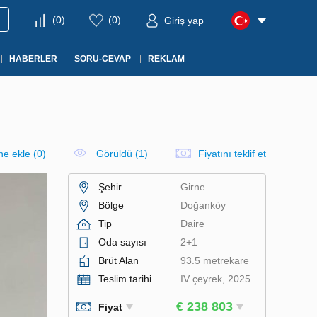
(
0
)
(
0
)
Giriş yap
HABERLER
SORU-CEVAP
REKLAM
ine ekle
(
0
)
Görüldü (1)
Fiyatını teklif et
Şehir
Girne
Bölge
Doğanköy
Tip
Daire
Oda sayısı
2+1
Brüt Alan
93.5 metrekare
Teslim tarihi
IV çeyrek, 2025
€ 238 803
Fiyat