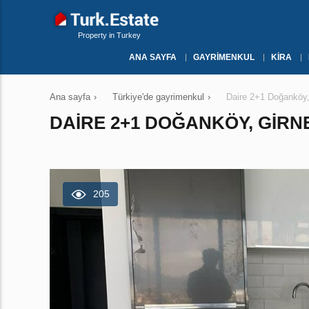
Property in Turkey
ANA SAYFA
GAYRIMENKUL
KIRA
Ana sayfa
›
Türkiye'de gayrimenkul
›
Daire 2+1 Doğanköy
DAIRE 2+1 DOĞANKÖY, GIRNE
205