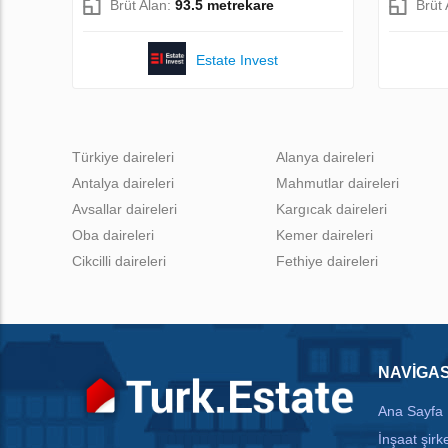
Brüt Alan:
93.5 metrekare
Brüt
Estate Invest
Türkiye daireleri
Alanya daireleri
Antalya daireleri
Mahmutlar daireleri
Avsallar daireleri
Kargıcak daireleri
Oba daireleri
Kemer daireleri
Cikcilli daireleri
Fethiye daireleri
NAVIGA
Ana Sayfa
İnşaat şirke