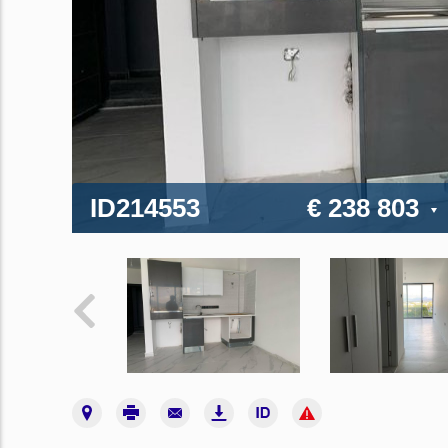
ID214553
€ 238 803