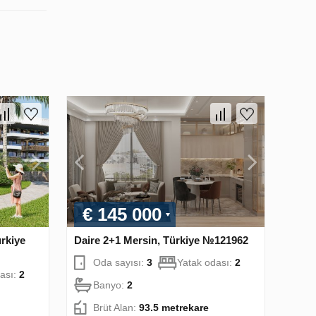
€ 145 000
ürkiye
Daire 2+1 Mersin, Türkiye №121962
Oda sayısı:
3
Yatak odası:
2
ası:
2
Banyo:
2
Brüt Alan:
93.5 metrekare