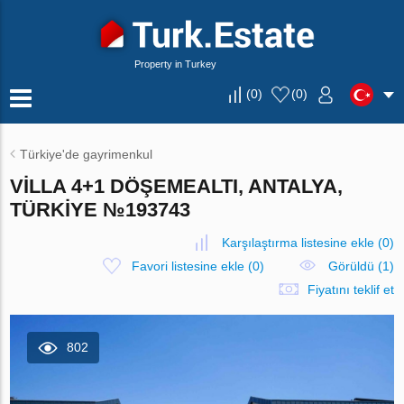
Property in Turkey
(
0
)
(
0
)
Türkiye'de gayrimenkul
VILLA 4+1 DÖŞEMEALTI, ANTALYA,
TÜRKIYE №193743
Karşılaştırma listesine ekle
(
0
)
Favori listesine ekle
(
0
)
Görüldü (1)
Fiyatını teklif et
802