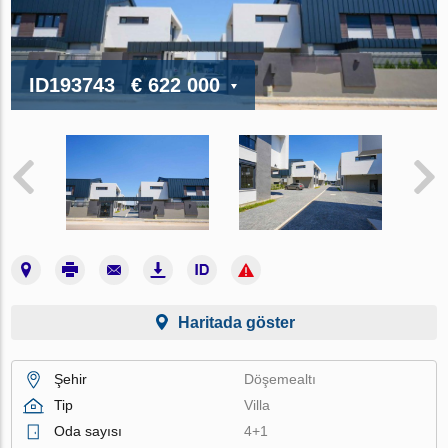
ID193743
€ 622 000
Haritada göster
Şehir
Döşemealtı
Tip
Villa
Oda sayısı
4+1