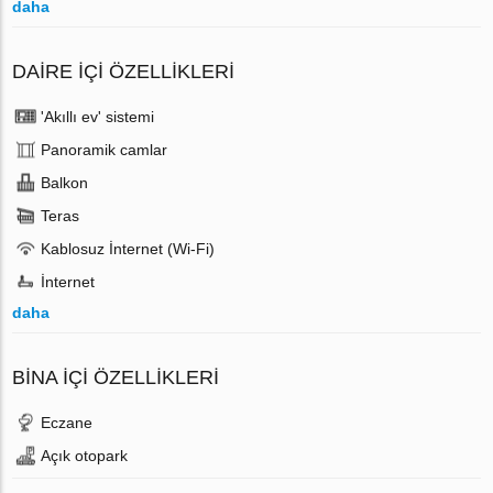
daha
DAIRE IÇI ÖZELLIKLERI
'Akıllı ev' sistemi
Panoramik camlar
Balkon
Teras
Kablosuz İnternet (Wi-Fi)
İnternet
daha
BINA İÇI ÖZELLIKLERI
Eczane
Açık otopark