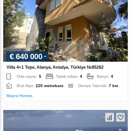
€ 640 000
Villa 4+1 Tepe, Alanya, Antalya, Türkiye №85262
Oda sayısı:
5
Yatak odası:
4
Banyo:
4
Brüt Alan:
220 metrekare
Denize Yakınlık:
7 km
Mayra Homes