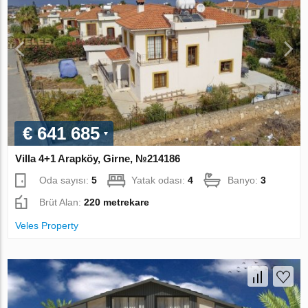
€ 641 685
Villa 4+1 Arapköy, Girne, №214186
Oda sayısı:
5
Yatak odası:
4
Banyo:
3
Brüt Alan:
220 metrekare
Veles Property