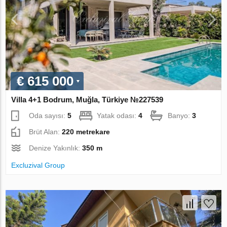
€ 615 000
Villa 4+1 Bodrum, Muğla, Türkiye №227539
Oda sayısı:
5
Yatak odası:
4
Banyo:
3
Brüt Alan:
220 metrekare
Denize Yakınlık:
350 m
Excluzival Group