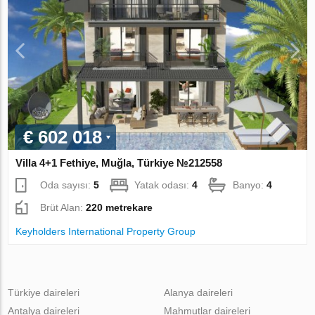
€ 602 018
Villa 4+1 Fethiye, Muğla, Türkiye №212558
Oda sayısı:
5
Yatak odası:
4
Banyo:
4
Brüt Alan:
220 metrekare
Keyholders International Property Group
Türkiye daireleri
Alanya daireleri
Antalya daireleri
Mahmutlar daireleri