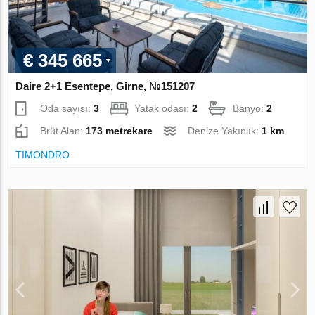
€ 345 665
Daire 2+1 Esentepe, Girne, №151207
Oda sayısı:
3
Yatak odası:
2
Banyo:
2
Brüt Alan:
173 metrekare
Denize Yakınlık:
1 km
TIMONDRO