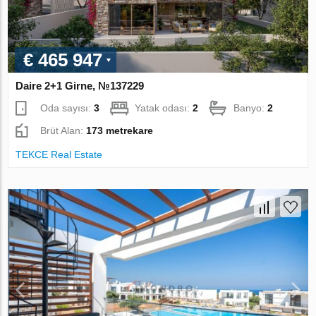
€ 465 947
Daire 2+1 Girne, №137229
Oda sayısı:
3
Yatak odası:
2
Banyo:
2
Brüt Alan:
173 metrekare
TEKCE Real Estate