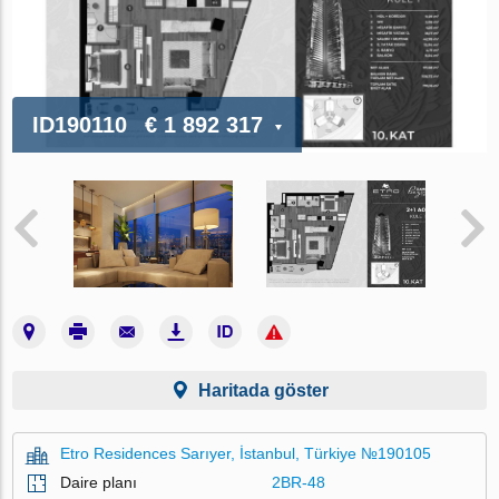
ID190110
€ 1 892 317
Haritada göster
Etro Residences Sarıyer, İstanbul, Türkiye №190105
Daire planı
2BR-48