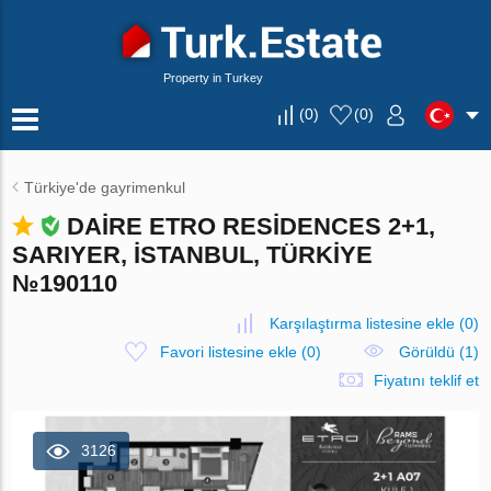
Property in Turkey
(
0
)
(
0
)
Türkiye'de gayrimenkul
DAIRE ETRO RESIDENCES 2+1,
SARIYER, İSTANBUL, TÜRKIYE
№190110
Karşılaştırma listesine ekle
(
0
)
Favori listesine ekle
(
0
)
Görüldü (1)
Fiyatını teklif et
3126