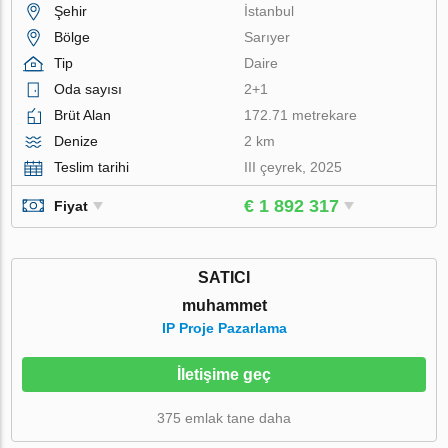
Şehir
İstanbul
Bölge
Sarıyer
Tip
Daire
Oda sayısı
2+1
Brüt Alan
172.71 metrekare
Denize
2 km
Teslim tarihi
III çeyrek, 2025
€ 1 892 317
Fiyat
SATICI
muhammet
IP Proje Pazarlama
İletişime geç
375 emlak tane daha