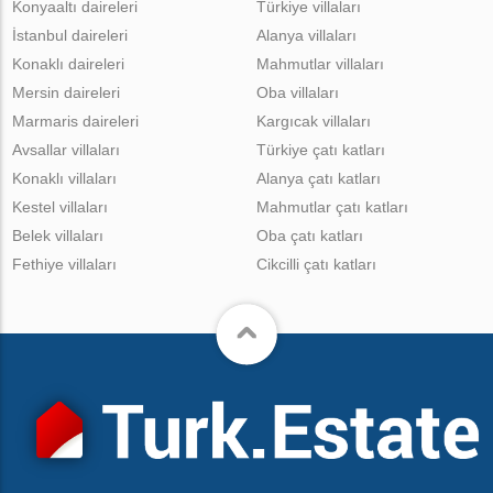
Konyaaltı daireleri
Türkiye villaları
İstanbul daireleri
Alanya villaları
Konaklı daireleri
Mahmutlar villaları
Mersin daireleri
Oba villaları
Marmaris daireleri
Kargıcak villaları
Avsallar villaları
Türkiye çatı katları
Konaklı villaları
Alanya çatı katları
Kestel villaları
Mahmutlar çatı katları
Belek villaları
Oba çatı katları
Fethiye villaları
Cikcilli çatı katları