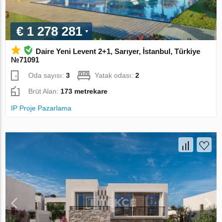
€ 1 278 281
Daire Yeni Levent 2+1, Sarıyer, İstanbul, Türkiye
№71091
Oda sayısı:
3
Yatak odası:
2
Brüt Alan:
173 metrekare
IP Proje Pazarlama