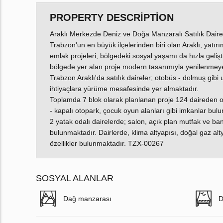
PROPERTY DESCRIPTION
Araklı Merkezde Deniz ve Doğa Manzaralı Satılık Daire
Trabzon'un en büyük ilçelerinden biri olan Araklı, yatır
emlak projeleri, bölgedeki sosyal yaşamı da hızla gelişti
bölgede yer alan proje modern tasarımıyla yenilenmeye
Trabzon Araklı'da satılık daireler; otobüs - dolmuş gibi
ihtiyaçlara yürüme mesafesinde yer almaktadır.
Toplamda 7 blok olarak planlanan proje 124 daireden olu
- kapalı otopark, çocuk oyun alanları gibi imkanlar bul
2 yatak odalı dairelerde; salon, açık plan mutfak ve ba
bulunmaktadır. Dairlerde, klima altyapısı, doğal gaz alt
özellikler bulunmaktadır. TZX-00267
SOSYAL ALANLAR
Dağ manzarası
D