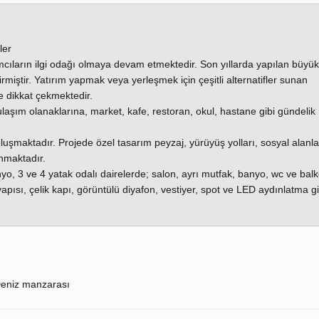
ler
ımcıların ilgi odağı olmaya devam etmektedir. Son yıllarda yapılan büyük
rmiştir. Yatırım yapmak veya yerleşmek için çeşitli alternatifler sunan
 dikkat çekmektedir.
 ulaşım olanaklarına, market, kafe, restoran, okul, hastane gibi gündelik
şmaktadır. Projede özel tasarım peyzaj, yürüyüş yolları, sosyal alanlar
unmaktadır.
nyo, 3 ve 4 yatak odalı dairelerde; salon, ayrı mutfak, banyo, wc ve bal
yapısı, çelik kapı, görüntülü diyafon, vestiyer, spot ve LED aydınlatma gi
eniz manzarası