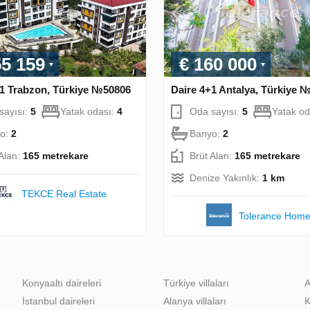
55 159
€ 160 000
+1 Trabzon, Türkiye №50806
Daire 4+1 Antalya, Türkiye 
sayısı:
5
Yatak odası:
4
Oda sayısı:
5
Yatak od
o:
2
Banyo:
2
 Alan:
165 metrekare
Brüt Alan:
165 metrekare
Denize Yakınlık:
1 km
TEKCE Real Estate
Tolerance Hom
Konyaaltı daireleri
Türkiye villaları
A
İstanbul daireleri
Alanya villaları
K