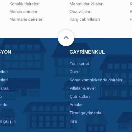
Konaklı daireleri
Mahmutlar villaları
K
Mersin daireleri
Oba villaları
B
Marmaris daireleri
Kargıcak villaları
F
SYON
GAYRIMENKUL
Yeni konut
tleri
Daire
tleri
Konut kompleksinde daireler
arama
Villalar & evler
p
Çatı katları
ında
Arsalar
Ticari gayrimenkul
l çalışılır
Kira