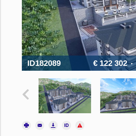
ID182089
€ 122 302