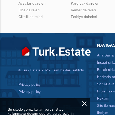
Avsallar daireleri
Kargıcak daireleri
Oba daireleri
Kemer daireleri
Cikcilli daireleri
Fethiye daireleri
NAVIGA
Ana Sayfa
İnşaat şirke
Emlak şirke
© Turk.Estate 2026. Tüm hakları saklıdır.
Haritada 
Soru-Ceva
Privacy policy
Proje hakk
Privacy policy
Reklam
×
Site ile nası
Bu sitede çerez kullanıyoruz. Siteyi
İletişim
kullanmaya devam ederek, bu çerezlerin