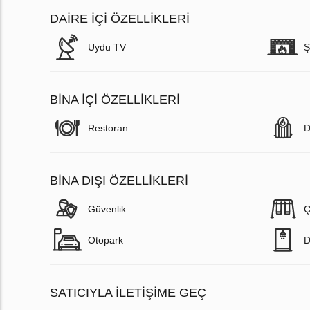
DAIRE IÇI ÖZELLIKLERI
Uydu TV
Ş
BINA İÇI ÖZELLIKLERI
Restoran
D
BINA DIŞI ÖZELLIKLERI
Güvenlik
Ç
Otopark
D
SATICIYLA ILETIŞIME GEÇ