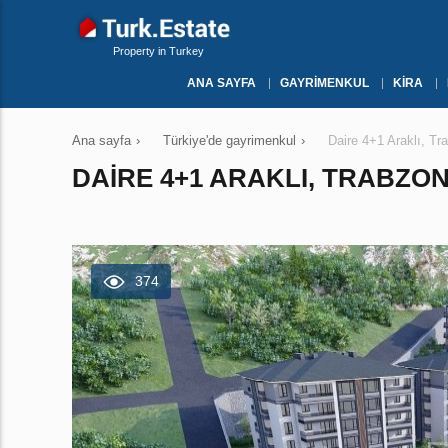
Property in Turkey
ANA SAYFA
GAYRIMENKUL
KIRA
Ana sayfa
›
Türkiye'de gayrimenkul
›
Daire 4+1 Araklı, T
DAIRE 4+1 ARAKLI, TRABZON
374