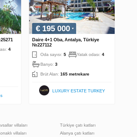
€ 195 000
№25271
Daire 4+1 Oba, Antalya, Türkiye
№227112
ası:
4
Oda sayısı:
5
Yatak odası:
4
Banyo:
3
Brüt Alan:
165 metrekare
LUXURY ESTATE TURKEY
es
vsallar villaları
Türkiye çatı katları
onaklı villaları
Alanya çatı katları