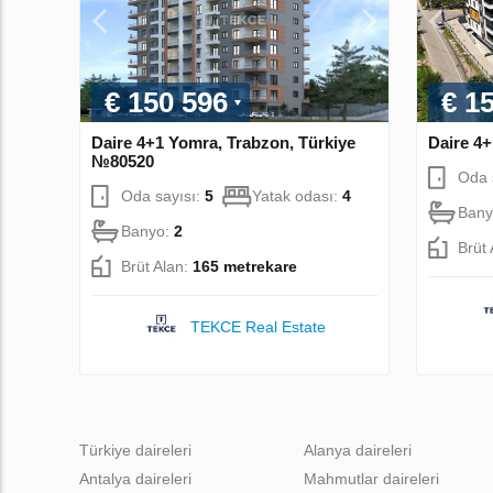
€ 150 596
€ 1
Daire 4+1 Yomra, Trabzon, Türkiye
Daire 4
№80520
Oda 
Oda sayısı:
5
Yatak odası:
4
Bany
Banyo:
2
Brüt
Brüt Alan:
165 metrekare
TEKCE Real Estate
Türkiye daireleri
Alanya daireleri
Antalya daireleri
Mahmutlar daireleri