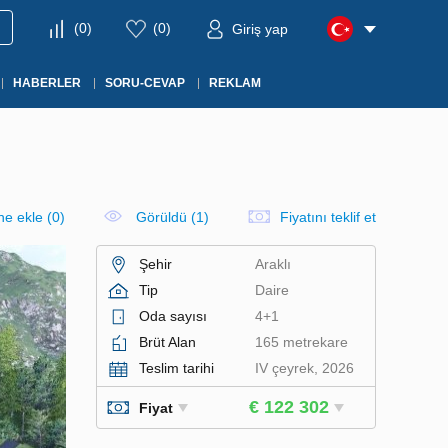
(
0
)
(
0
)
Giriş yap
HABERLER
SORU-CEVAP
REKLAM
ine ekle
(
0
)
Görüldü (1)
Fiyatını teklif et
Şehir
Araklı
Tip
Daire
Oda sayısı
4+1
Brüt Alan
165 metrekare
Teslim tarihi
IV çeyrek, 2026
€ 122 302
Fiyat