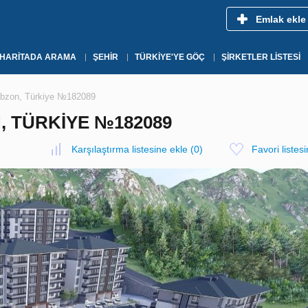
Emlak ekle
HARITADA ARAMA
ŞEHIR
TÜRKIYE'YE GÖÇ
ŞIRKETLER LISTESI
rabzon, Türkiye №182089
, TÜRKIYE №182089
Karşılaştırma listesine ekle
(
0
)
Favori listes