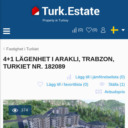
Property in Turkey
(
0
)
(
0
)
Fastighet i Turkiet
4+1 LÄGENHET I ARAKLI, TRABZON,
TURKIET NR. 182089
Lägg till i jämförelselista
(
0
)
Lägg till i favoritlista
(
0
)
Ställa (1)
Anbudspris
374