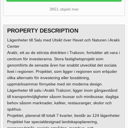
3851 objekt mer
PROPERTY DESCRIPTION
Lägenheter till Salu med Utsikt över Havet och Naturen i Araklı
Center
Araklı, ett av de största distrikten i Trabzon, fortsätter att vara i
centrum för investerarna. Stora fastighetsprojekt som
genomförts de senaste åren har snabbt utvecklat det sociala
livet i regionen. Projektet, som ligger i regionen som erbjuder
olika alternativ för investering eller bosättning,
uppmärksammar förnyelse med sin moderna design.
Lägenheter till salu i Araklı Trabzon; ligger inom gångavstånd
till transportmöjligheter såsom bussar och minibussar, dagliga
behov såsom marknader, kaféer, restauranger, skolor och
sjukhus.
Projektet, planerat till totalt 7 kvarter, består av 124 lägenheter.
Projektet har specialdesignad landskapsplanering,
promenadstråk, sociala områden, inomhus- och