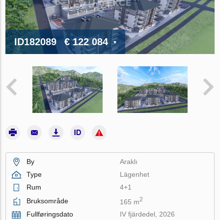
ID182089
€ 122 084
By
Araklı
Type
Lägenhet
Rum
4+1
2
Bruksområde
165 m
Fullføringsdato
IV fjärdedel, 2026