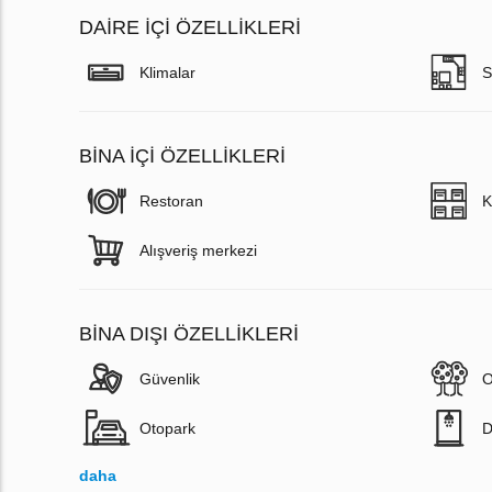
DAIRE IÇI ÖZELLIKLERI
Klimalar
S
BINA İÇI ÖZELLIKLERI
Restoran
K
Alışveriş merkezi
BINA DIŞI ÖZELLIKLERI
Güvenlik
O
Otopark
D
daha