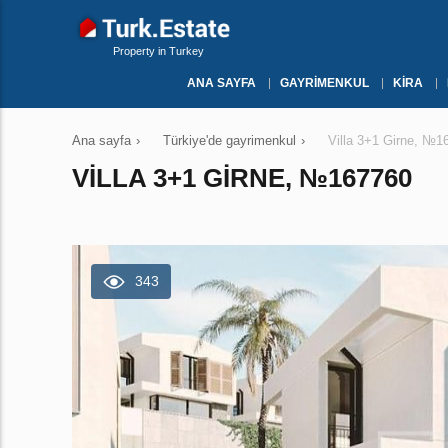
Property in Turkey
ANA SAYFA
GAYRIMENKUL
KIRA
Ana sayfa
›
Türkiye'de gayrimenkul
›
Villa 3+1 Girne, №1
VILLA 3+1 GIRNE, №167760
343