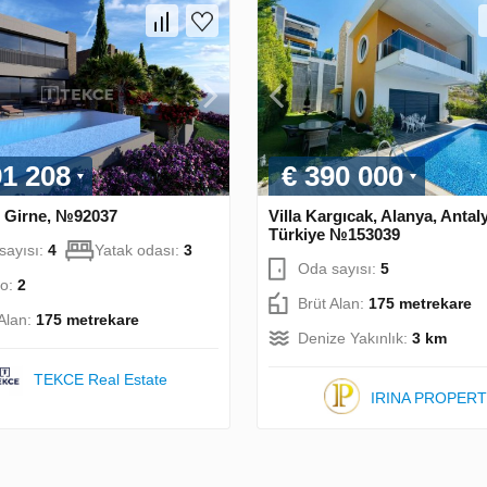
91 208
€ 390 000
1 Girne, №92037
Villa Kargıcak, Alanya, Antal
Türkiye №153039
sayısı:
4
Yatak odası:
3
Oda sayısı:
5
o:
2
Brüt Alan:
175 metrekare
 Alan:
175 metrekare
Denize Yakınlık:
3 km
TEKCE Real Estate
IRINA PROPER