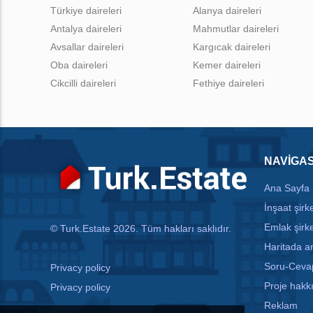
Türkiye daireleri
Alanya daireleri
Antalya daireleri
Mahmutlar daireleri
Avsallar daireleri
Kargıcak daireleri
Oba daireleri
Kemer daireleri
Cikcilli daireleri
Fethiye daireleri
NAVIGA
Ana Sayfa
İnşaat şirke
Emlak şirke
© Turk.Estate 2026. Tüm hakları saklıdır.
Haritada 
Soru-Ceva
Privacy policy
Proje hakk
Privacy policy
Reklam