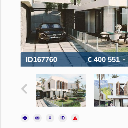
ID167760
€ 400 551