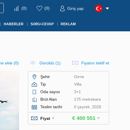
(
0
)
(
0
)
Giriş yap
HABERLER
SORU-CEVAP
REKLAM
ine ekle
(
0
)
Görüldü (1)
Fiyatını teklif et
Şehir
Girne
Tip
Villa
Oda sayısı
3+1
Brüt Alan
175 metrekare
Teslim tarihi
II çeyrek, 2026
€ 400 551
Fiyat