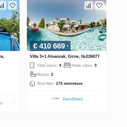
€ 410 669
ya,
Villa 3+1 Alsancak, Girne, №226077
Oda sayısı:
4
Yatak odası:
3
Banyo:
2
Brüt Alan:
175 metrekare
DevoDirect
TY