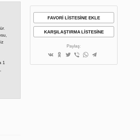
FAVORI LISTESINE EKLE
ür.
KARŞILAŞTIRMA LISTESINE
esu,
iz
EKLE
Paylaş:
a 1
,