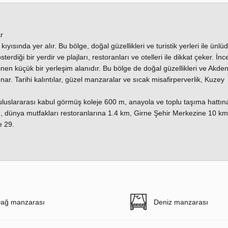
r
yısında yer alır. Bu bölge, doğal güzellikleri ve turistik yerleri ile ünlüd
terdiği bir yerdir ve plajları, restoranları ve otelleri ile dikkat çeker. İnc
linen küçük bir yerleşim alanıdır. Bu bölge de doğal güzellikleri ve Akden
 sunar. Tarihi kalıntılar, güzel manzaralar ve sıcak misafirperverlik, Kuzey
e uluslararası kabul görmüş koleje 600 m, anayola ve toplu taşıma hattın
m, dünya mutfakları restoranlarına 1.4 km, Girne Şehir Merkezine 10 km
e 29.
ağ manzarası
Deniz manzarası