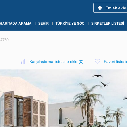
Emlak ekle
HARITADA ARAMA
ŞEHIR
TÜRKIYE'YE GÖÇ
ŞIRKETLER LISTESI
67760
Karşılaştırma listesine ekle
(
0
)
Favori listes