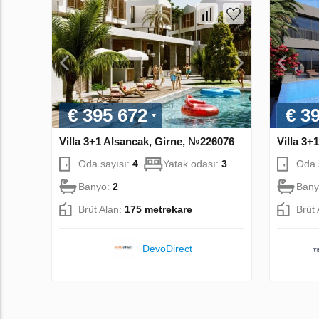
€ 395 672
€ 3
Villa 3+1 Alsancak, Girne, №226076
Villa 3+
Oda sayısı:
4
Yatak odası:
3
Oda 
Banyo:
2
Bany
Brüt Alan:
175 metrekare
Brüt
DevoDirect