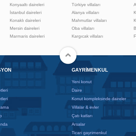
Konyaaltı daireleri
Türkiye villaları
A
İstanbul daireleri
Alanya villaları
K
Konaklı daireleri
Mahmutlar villaları
K
Mersin daireleri
Oba villaları
B
Marmaris daireleri
Kargıcak villaları
F
SYON
GAYRIMENKUL
Yeni konut
tleri
Daire
tleri
Konut kompleksinde daireler
arama
Villalar & evler
p
Çatı katları
ında
Arsalar
Ticari gayrimenkul