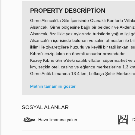
PROPERTY DESCRIPTION
Girne Alsncak'ta Site İçerisinde Olanaklı Konforlu Villala
Alsancak, Girne bölgesine bağlı bir beldedir ve Akdeniz kı
Alsancak, özellikle yaz aylarında turistlerin yoğun ilgi gös
Alsancak'ın içerisinde bulunan ve sakin atmosferi ile bi
iklimi ile ziyaretçilere huzurlu ve keyifli bir tatil imkanı
Kıbrıs'ı cazip kılan en önemli unsurlar arasındadır.
Kuzey Kıbrıs Girne’deki satılık villalar; süpermarket v
km, seçkin otel, casino ve eğlence merkezlerine 1.3 k
Girne Antik Limanına 13.4 km, Lefkoşa Şehir Merkezin
Metnin tamamını göster
SOSYAL ALANLAR
Hava limanına yakın
D