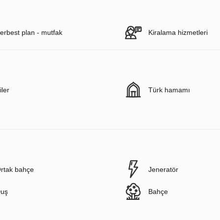
erbest plan - mutfak
Kiralama hizmetleri
iler
Türk hamamı
rtak bahçe
Jeneratör
uş
Bahçe