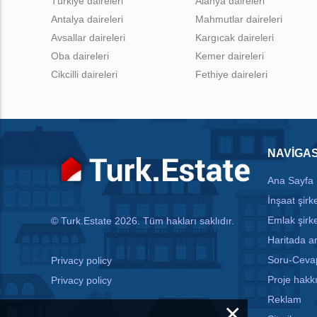
Türkiye daireleri
Alanya daireleri
Antalya daireleri
Mahmutlar daireleri
Avsallar daireleri
Kargıcak daireleri
Oba daireleri
Kemer daireleri
Cikcilli daireleri
Fethiye daireleri
NAVIGA
Ana Sayfa
İnşaat şirke
Emlak şirke
© Turk.Estate 2026. Tüm hakları saklıdır.
Haritada 
Soru-Ceva
Privacy policy
Proje hakk
Privacy policy
Reklam
×