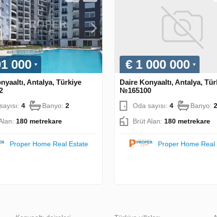
01 000
€ 1 000 000
nyaaltı, Antalya, Türkiye
Daire Konyaaltı, Antalya, Tür
2
№165100
sayısı:
4
Banyo:
2
Oda sayısı:
4
Banyo:
 Alan:
180 metrekare
Brüt Alan:
180 metrekare
Proper Home Real Estate
Proper Home Real 