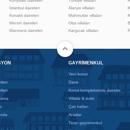
Konyaaltı daireleri
Türkiye villaları
A
İstanbul daireleri
Alanya villaları
K
Konaklı daireleri
Mahmutlar villaları
K
Mersin daireleri
Oba villaları
B
Marmaris daireleri
Kargıcak villaları
F
SYON
GAYRIMENKUL
Yeni konut
tleri
Daire
tleri
Konut kompleksinde daireler
arama
Villalar & evler
p
Çatı katları
ında
Arsalar
Ticari gayrimenkul