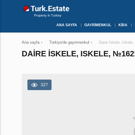
Property in Turkey
ANA SAYFA
GAYRIMENKUL
KIRA
Ana sayfa
›
Türkiye'de gayrimenkul
›
Daire İskele, Iskel
DAIRE İSKELE, ISKELE, №162
327