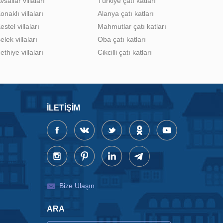
vsallar villaları
Türkiye çatı katları
onaklı villaları
Alanya çatı katları
estel villaları
Mahmutlar çatı katları
elek villaları
Oba çatı katları
ethiye villaları
Cikcilli çatı katları
İLETIŞIM
Bize Ulaşın
ARA