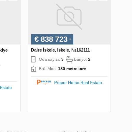
€ 838 723
kiye
Daire İskele, Iskele, №162111
Oda sayısı:
3
Banyo:
2
2
Brüt Alan:
180 metrekare
Proper Home Real Estate
Estate