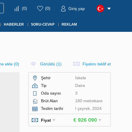
(
0
)
(
0
)
Giriş yap
HABERLER
SORU-CEVAP
REKLAM
ine ekle
(
0
)
Görüldü (1)
Fiyatını teklif et
Şehir
İskele
Tip
Daire
Oda sayısı
3
Brüt Alan
180 metrekare
Teslim tarihi
I çeyrek, 2024
€ 926 090
Fiyat