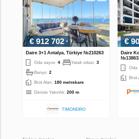
€ 912 702
€ 9
Daire 3+1 Antalya, Türkiye №210263
Daire Ko
№13863
Oda sayısı:
4
Yatak odası:
3
Oda 
Banyo:
2
Brüt
Brüt Alan:
180 metrekare
Denize Yakınlık:
200 m
TIMONDRO