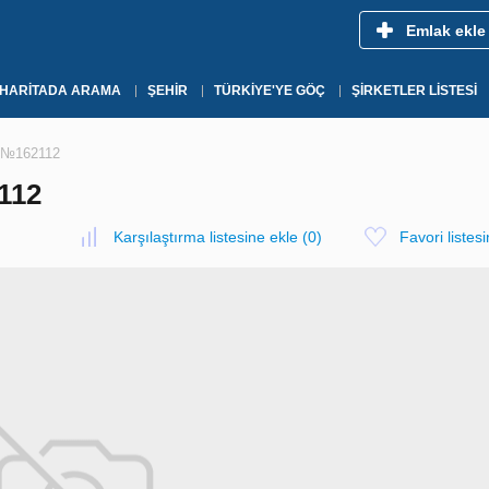
Emlak ekle
HARITADA ARAMA
ŞEHIR
TÜRKIYE'YE GÖÇ
ŞIRKETLER LISTESI
e, №162112
112
Karşılaştırma listesine ekle
(
0
)
Favori listes