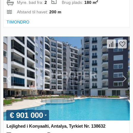
2
Myre. bad fra:
2
Brug plads:
180 m
Afstand til havet:
200 m
TIMONDRO
€ 901 000
Lejlighed i Konyaalti, Antalya, Tyrkiet Nr. 138632