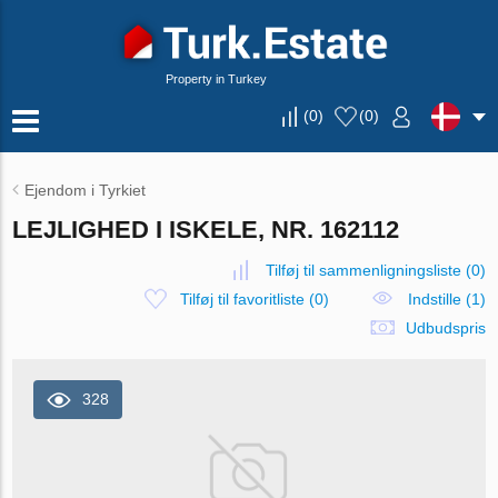
Property in Turkey
(
0
)
(
0
)
Ejendom i Tyrkiet
LEJLIGHED I ISKELE, NR. 162112
Tilføj til sammenligningsliste
(
0
)
Tilføj til favoritliste
(
0
)
Indstille (1)
Udbudspris
328