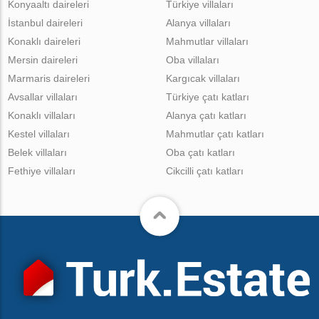
Konyaaltı daireleri
Türkiye villaları
İstanbul daireleri
Alanya villaları
Konaklı daireleri
Mahmutlar villaları
Mersin daireleri
Oba villaları
Marmaris daireleri
Kargıcak villaları
Avsallar villaları
Türkiye çatı katları
Konaklı villaları
Alanya çatı katları
Kestel villaları
Mahmutlar çatı katları
Belek villaları
Oba çatı katları
Fethiye villaları
Cikcilli çatı katları