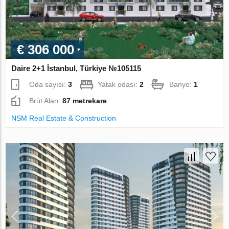
€ 306 000
Daire 2+1 İstanbul, Türkiye №105115
Oda sayısı:
3
Yatak odası:
2
Banyo:
1
Brüt Alan:
87 metrekare
NSM Real Estate & Construction