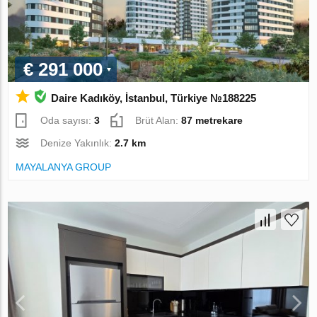
€ 291 000
Daire Kadıköy, İstanbul, Türkiye №188225
Oda sayısı:
3
Brüt Alan:
87 metrekare
Denize Yakınlık:
2.7 km
MAYALANYA GROUP