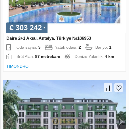
€ 303 242
Daire 2+1 Aksu, Antalya, Türkiye №186953
Oda sayısı:
3
Yatak odası:
2
Banyo:
1
Brüt Alan:
87 metrekare
Denize Yakınlık:
4 km
TIMONDRO