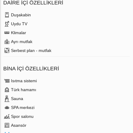
DAIRE IÇI ÖZELLIKLERI
Duşakabin
Uydu TV
Klimalar
Ayrı mutfak
Serbest plan - mutfak
BINA İÇI ÖZELLIKLERI
Isıtma sistemi
Türk hamamı
Sauna
SPA merkezi
Spor salonu
Аsansör