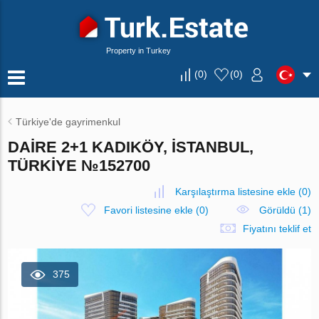
Property in Turkey
(
0
)
(
0
)
Türkiye'de gayrimenkul
DAIRE 2+1 KADIKÖY, İSTANBUL,
TÜRKIYE №152700
Karşılaştırma listesine ekle
(
0
)
Favori listesine ekle
(
0
)
Görüldü (1)
Fiyatını teklif et
375