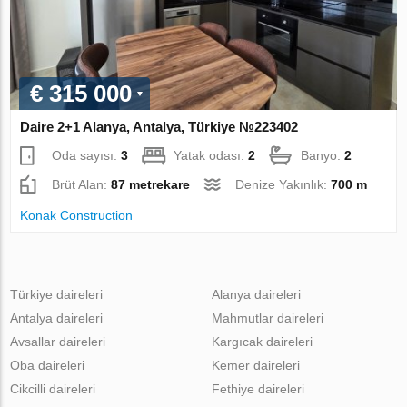
€ 315 000
Daire 2+1 Alanya, Antalya, Türkiye №223402
Oda sayısı:
3
Yatak odası:
2
Banyo:
2
Brüt Alan:
87 metrekare
Denize Yakınlık:
700 m
Konak Construction
Türkiye daireleri
Alanya daireleri
Antalya daireleri
Mahmutlar daireleri
Avsallar daireleri
Kargıcak daireleri
Oba daireleri
Kemer daireleri
Cikcilli daireleri
Fethiye daireleri