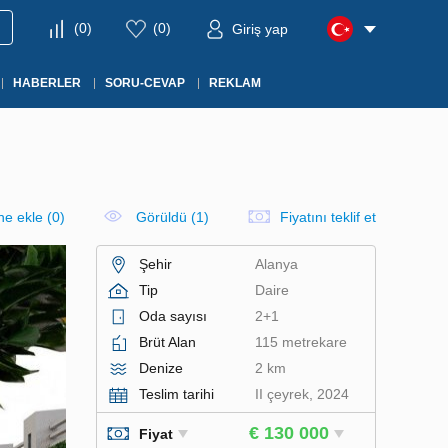
(
0
)
(
0
)
Giriş yap
HABERLER
SORU-CEVAP
REKLAM
ine ekle
(
0
)
Görüldü (1)
Fiyatını teklif et
Şehir
Alanya
Tip
Daire
Oda sayısı
2+1
Brüt Alan
115 metrekare
Denize
2 km
Teslim tarihi
II çeyrek, 2024
€ 130 000
Fiyat