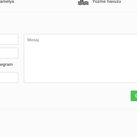
amelya
Yüzme havuzu
legram