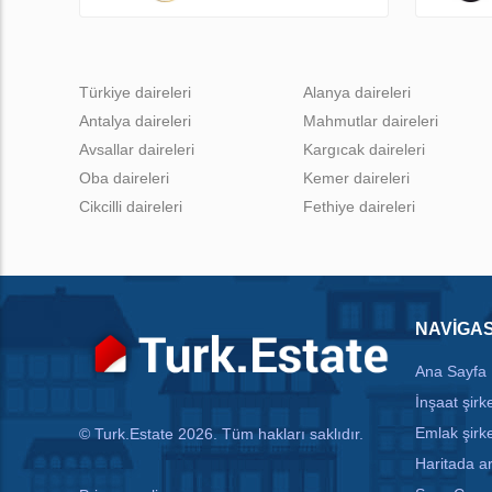
Türkiye daireleri
Alanya daireleri
Antalya daireleri
Mahmutlar daireleri
Avsallar daireleri
Kargıcak daireleri
Oba daireleri
Kemer daireleri
Cikcilli daireleri
Fethiye daireleri
NAVIGA
Ana Sayfa
İnşaat şirke
Emlak şirke
© Turk.Estate 2026. Tüm hakları saklıdır.
Haritada 