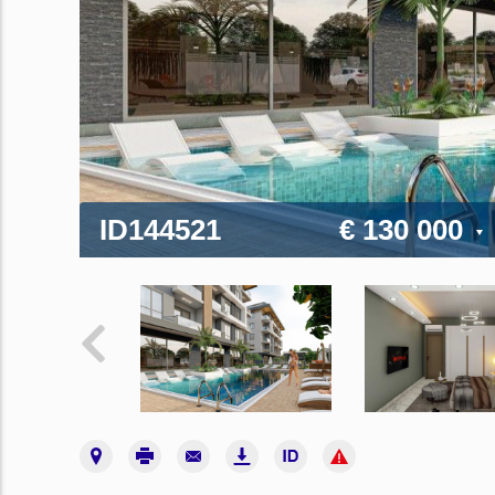
ID144521
€ 130 000