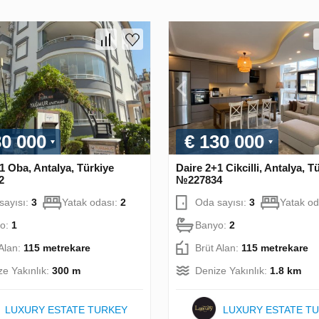
30 000
€ 130 000
1 Oba, Antalya, Türkiye
Daire 2+1 Cikcilli, Antalya, T
2
№227834
sayısı:
3
Yatak odası:
2
Oda sayısı:
3
Yatak od
o:
1
Banyo:
2
 Alan:
115 metrekare
Brüt Alan:
115 metrekare
ze Yakınlık:
300 m
Denize Yakınlık:
1.8 km
LUXURY ESTATE TURKEY
LUXURY ESTATE T