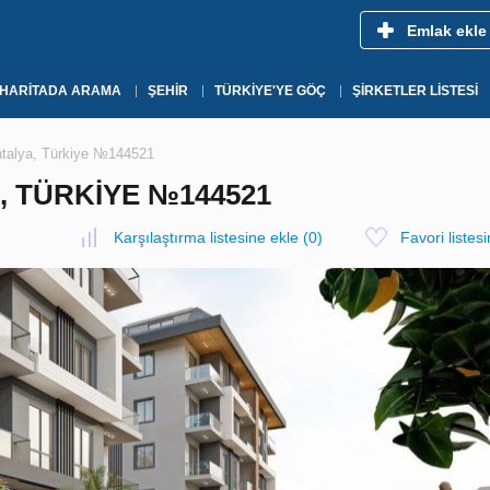
Emlak ekle
HARITADA ARAMA
ŞEHIR
TÜRKIYE'YE GÖÇ
ŞIRKETLER LISTESI
ntalya, Türkiye №144521
, TÜRKIYE №144521
Karşılaştırma listesine ekle
(
0
)
Favori listes