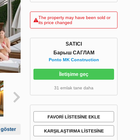
The property may have been sold or
its price changed
SATICI
Барыш САГЛАМ
Ponto MK Construction
İletişime geç
31 emlak tane daha
FAVORI LISTESINE EKLE
 göster
KARŞILAŞTIRMA LISTESINE