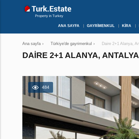
Property in Turkey
ANA SAYFA
GAYRIMENKUL
KIRA
Ana sayfa
›
Türkiye'de gayrimenkul
›
Daire 2+1 Alanya, A
DAIRE 2+1 ALANYA, ANTALYA
484