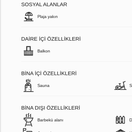
SOSYAL ALANLAR
Plaja yakın
DAIRE IÇI ÖZELLIKLERI
Balkon
BINA İÇI ÖZELLIKLERI
Sauna
S
BINA DIŞI ÖZELLIKLERI
Barbekü alanı
D