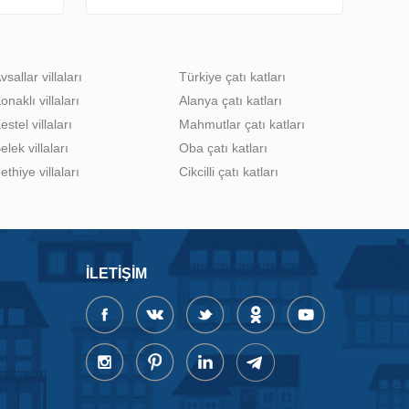
vsallar villaları
Türkiye çatı katları
onaklı villaları
Alanya çatı katları
estel villaları
Mahmutlar çatı katları
elek villaları
Oba çatı katları
ethiye villaları
Cikcilli çatı katları
İLETIŞIM