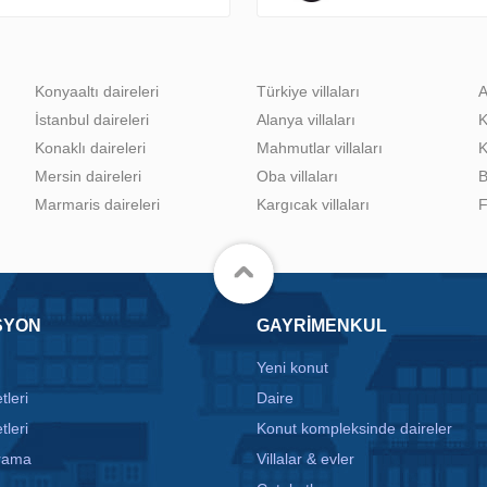
Konyaaltı daireleri
Türkiye villaları
A
İstanbul daireleri
Alanya villaları
K
Konaklı daireleri
Mahmutlar villaları
K
Mersin daireleri
Oba villaları
B
Marmaris daireleri
Kargıcak villaları
F
SYON
GAYRIMENKUL
Yeni konut
tleri
Daire
tleri
Konut kompleksinde daireler
arama
Villalar & evler