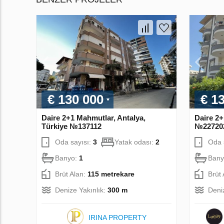
€ 130 000
€ 1
Daire 2+1 Mahmutlar, Antalya,
Daire 2+
Türkiye №137112
№22720
Oda sayısı:
3
Yatak odası:
2
Oda 
Banyo:
1
Bany
Brüt Alan:
115 metrekare
Brüt
Denize Yakınlık:
300 m
Deni
IRINA PROPERTY