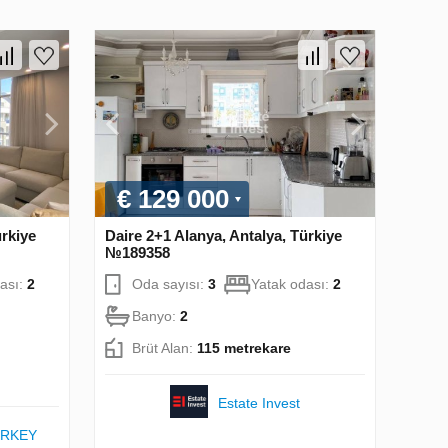
€ 129 000
ürkiye
Daire 2+1 Alanya, Antalya, Türkiye
№189358
ası:
2
Oda sayısı:
3
Yatak odası:
2
Banyo:
2
Brüt Alan:
115 metrekare
Estate Invest
URKEY