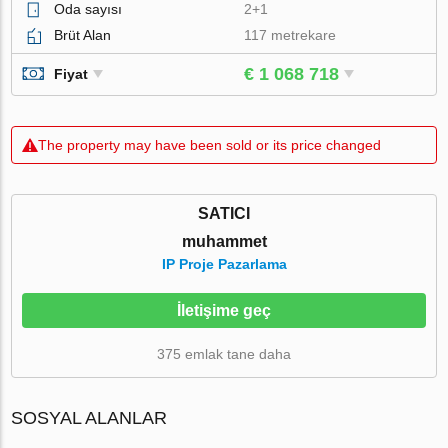
Oda sayısı
2+1
Brüt Alan
117 metrekare
€ 1 068 718
Fiyat
The property may have been sold or its price changed
SATICI
muhammet
IP Proje Pazarlama
İletişime geç
375 emlak tane daha
SOSYAL ALANLAR