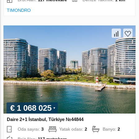
TIMONDRO
€ 1 068 025
Daire 2+1 İstanbul, Türkiye №44844
Oda sayısı:
3
Yatak odası:
2
Banyo:
2