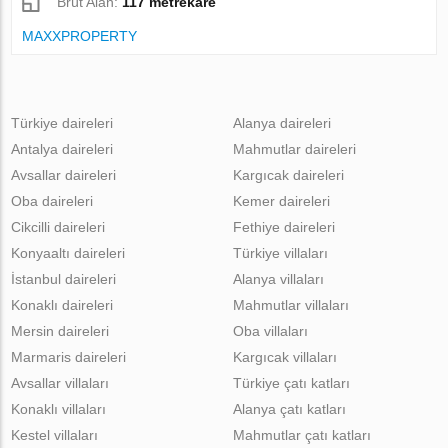
Brüt Alan:
117 metrekare
MAXXPROPERTY
Türkiye daireleri
Alanya daireleri
Antalya daireleri
Mahmutlar daireleri
Avsallar daireleri
Kargıcak daireleri
Oba daireleri
Kemer daireleri
Cikcilli daireleri
Fethiye daireleri
Konyaaltı daireleri
Türkiye villaları
İstanbul daireleri
Alanya villaları
Konaklı daireleri
Mahmutlar villaları
Mersin daireleri
Oba villaları
Marmaris daireleri
Kargıcak villaları
Avsallar villaları
Türkiye çatı katları
Konaklı villaları
Alanya çatı katları
Kestel villaları
Mahmutlar çatı katları