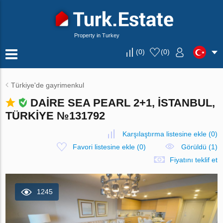
Property in Turkey
(
0
)
(
0
)
Türkiye'de gayrimenkul
DAIRE SEA PEARL 2+1, İSTANBUL,
TÜRKIYE №131792
Karşılaştırma listesine ekle
(
0
)
Favori listesine ekle
(
0
)
Görüldü (1)
Fiyatını teklif et
1245