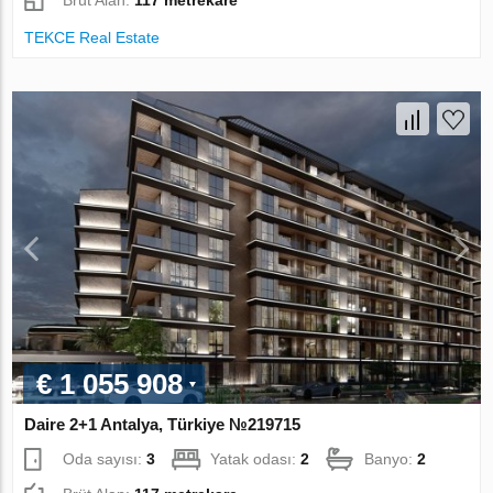
Brüt Alan:
117 metrekare
TEKCE Real Estate
€ 1 055 908
Daire 2+1 Antalya, Türkiye №219715
Oda sayısı:
3
Yatak odası:
2
Banyo:
2