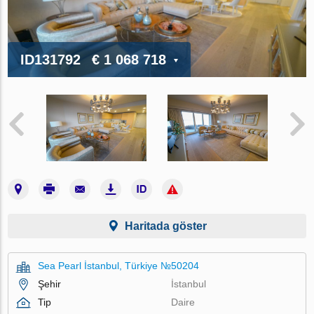
ID131792
€ 1 068 718
Haritada göster
Sea Pearl İstanbul, Türkiye №50204
Şehir
İstanbul
Tip
Daire