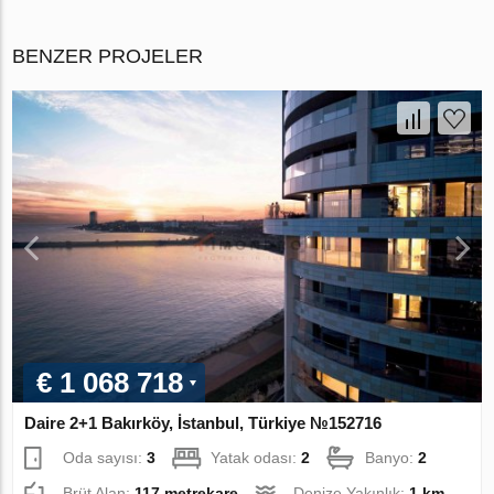
BENZER PROJELER
€ 1 068 718
Daire 2+1 Bakırköy, İstanbul, Türkiye №152716
Oda sayısı:
3
Yatak odası:
2
Banyo:
2
Brüt Alan:
117 metrekare
Denize Yakınlık:
1 km