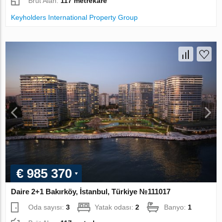
Brüt Alan:
117 metrekare
Keyholders International Property Group
€ 985 370
Daire 2+1 Bakırköy, İstanbul, Türkiye №111017
Oda sayısı:
3
Yatak odası:
2
Banyo:
1