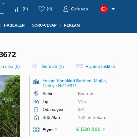
(
0
)
(
0
)
Giriş yap
HABERLER
SORU-CEVAP
REKLAM
3672
ine ekle
(
0
)
Görüldü (1)
Fiyatını teklif et
Yasam Konaklari Bodrum, Muğla,
Türkiye №113671
Şehir
Bodrum
Tip
Villa
Oda sayısı
3+1
Brüt Alan
152 metrekare
€ 530 000
Fiyat