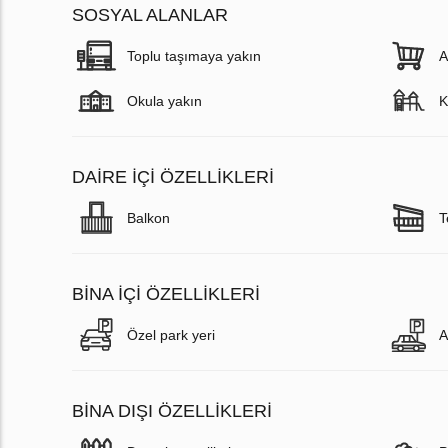
SOSYAL ALANLAR
Toplu taşımaya yakın
A
Okula yakın
K
DAIRE IÇI ÖZELLIKLERI
Balkon
T
BINA İÇI ÖZELLIKLERI
Özel park yeri
A
BINA DIŞI ÖZELLIKLERI