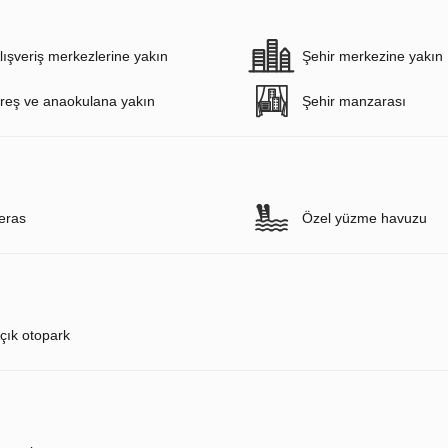
lışveriş merkezlerine yakın
Şehir merkezine yakın
reş ve anaokulana yakın
Şehir manzarası
eras
Özel yüzme havuzu
çık otopark