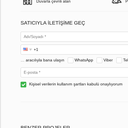
Duvarla çevrili alan
P
SATICIYLA ILETIŞIME GEÇ
… aracılıyla bana ulaşın
WhatsApp
Viber
Te
Kişisel verilerin kullanım şartları kabulü onaylıyorum
BENZER PROJELER