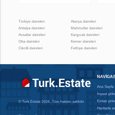
Türkiye daireleri
Alanya daireleri
Antalya daireleri
Mahmutlar daireleri
Avsallar daireleri
Kargıcak daireleri
Oba daireleri
Kemer daireleri
Cikcilli daireleri
Fethiye daireleri
NAVIGA
Ana Sayfa
İnşaat şirke
Emlak şirke
© Turk.Estate 2026. Tüm hakları saklıdır.
Haritada 