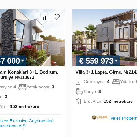
57 000
€ 559 973
sam Konaklari 3+1, Bodrum,
Villa 3+1 Lapta, Girne, №214
Türkiye №113673
Oda sayısı:
4
Yatak od
sayısı:
4
Yatak odası:
3
Banyo:
3
o:
3
Brüt Alan:
152 metrekare
 Alan:
152 metrekare
Veles Propert
ekce Exclusive Gayrimenkul
azarlama A.Ş.