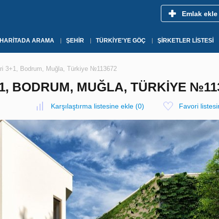
Emlak ekle
HARITADA ARAMA
ŞEHIR
TÜRKIYE'YE GÖÇ
ŞIRKETLER LISTESI
ri 3+1, Bodrum, Muğla, Türkiye №113672
1, BODRUM, MUĞLA, TÜRKIYE №11
Karşılaştırma listesine ekle
(
0
)
Favori listes