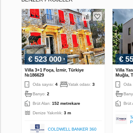
€ 523 000
€ 5
Villa 3+1 Foça, İzmir, Türkiye
Villa Ya
№186629
Muğla, 
Oda sayısı:
4
Yatak odası:
3
Oda 
Banyo:
2
Bany
Brüt Alan:
152 metrekare
Brüt
Denize Yakınlık:
3 m
T
P
COLDWELL BANKER 360