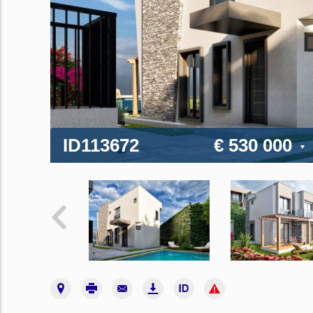
ID113672
€ 530 000