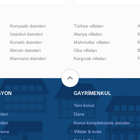
Konyaaltı daireleri
Türkiye villaları
A
İstanbul daireleri
Alanya villaları
K
Konaklı daireleri
Mahmutlar villaları
K
Mersin daireleri
Oba villaları
B
Marmaris daireleri
Kargıcak villaları
F
SYON
GAYRIMENKUL
Yeni konut
tleri
Daire
tleri
Konut kompleksinde daireler
arama
Villalar & evler