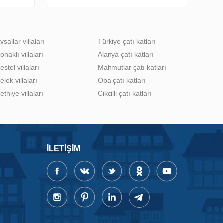
vsallar villaları
Türkiye çatı katları
onaklı villaları
Alanya çatı katları
estel villaları
Mahmutlar çatı katları
elek villaları
Oba çatı katları
ethiye villaları
Cikcilli çatı katları
İLETIŞIM