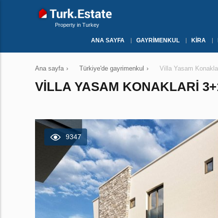
Property in Turkey
ANA SAYFA
GAYRIMENKUL
KIRA
Ana sayfa
›
Türkiye'de gayrimenkul
›
Villa Yasam Konakla
VILLA YASAM KONAKLARI 3+
9347