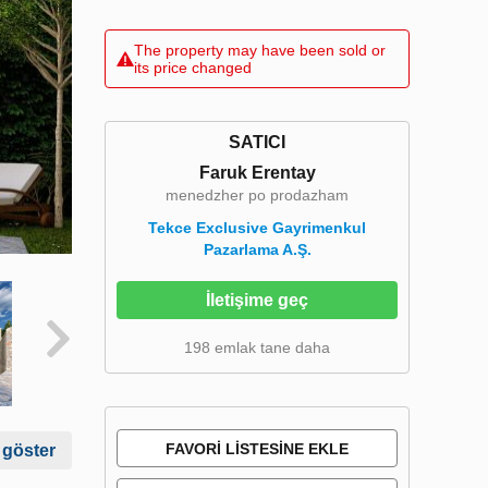
The property may have been sold or
its price changed
SATICI
Faruk Erentay
menedzher po prodazham
Tekce Exclusive Gayrimenkul
Pazarlama A.Ş.
İletişime geç
198 emlak tane daha
FAVORI LISTESINE EKLE
 göster