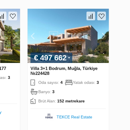
€ 497 662
177
Villa 3+1 Bodrum, Muğla, Türkiye
№224428
ası:
3
Oda sayısı:
4
Yatak odası:
3
Banyo:
3
Brüt Alan:
152 metrekare
y
TEKCE Real Estate