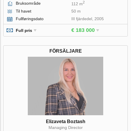
2
Bruksområde
112 m
Til havet
50 m
Fullføringsdato
III fjärdedel, 2005
€ 183 000
Full pris
FÖRSÄLJARE
Elizaveta Boztash
Managing Director