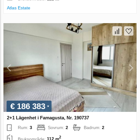
Atlas Estate
€ 186 383
2+1 Lägenhet i Famagusta, Nr. 190737
Rum:
3
Sovrum:
2
Badrum:
2
2
Bruksområde:
112 m