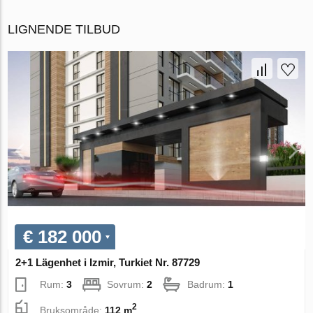
LIGNENDE TILBUD
€ 182 000
2+1 Lägenhet i Izmir, Turkiet Nr. 87729
Rum:
3
Sovrum:
2
Badrum:
1
2
Bruksområde:
112 m