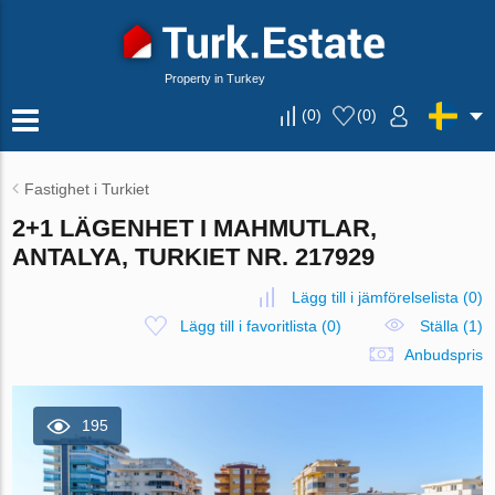
Property in Turkey
(
0
)
(
0
)
Fastighet i Turkiet
2+1 LÄGENHET I MAHMUTLAR,
ANTALYA, TURKIET NR. 217929
Lägg till i jämförelselista
(
0
)
Lägg till i favoritlista
(
0
)
Ställa (1)
Anbudspris
195