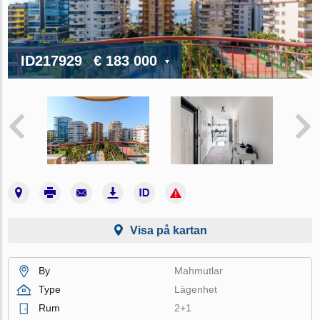
ID217929
€ 183 000
Visa på kartan
By
Mahmutlar
Type
Lägenhet
Rum
2+1