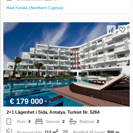
Red Feniks (Northern Cyprus)
€ 179 000
2+1 Lägenhet i Sida, Antalya, Turkiet Nr. 5264
Rum:
3
Sovrum:
2
Badrum:
2
2
Bruksområde:
112 m
Avstånd till havet:
900 m